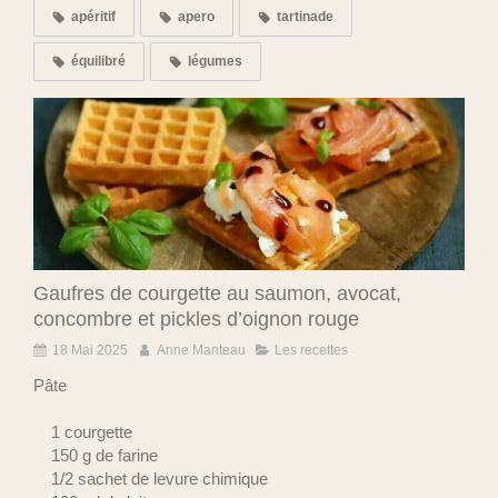
apéritif
apero
tartinade
équilibré
légumes
Gaufres de courgette au saumon, avocat,
concombre et pickles d’oignon rouge
18 Mai 2025
Anne Manteau
Les recettes
Pâte
1 courgette
150 g de farine
1/2 sachet de levure chimique