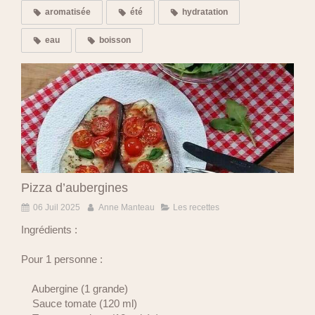
aromatisée
été
hydratation
eau
boisson
Pizza d’aubergines
06 Juil 2025
Anne Manteau
Les recettes
Ingrédients :
Pour 1 personne :
Aubergine (1 grande)
Sauce tomate (120 ml)