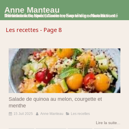
Anne Manteau
Diététicienne Nutritionniste, Experte en Nutrition et Alimentation, spécialisée en santé digestive et santé féminine à Saumur, Avoine et en visio consultation
Les recettes - Page 8
Salade de quinoa au melon, courgette et
menthe
15 Juil 2025
Anne Manteau
Les recettes
Lire la suite...