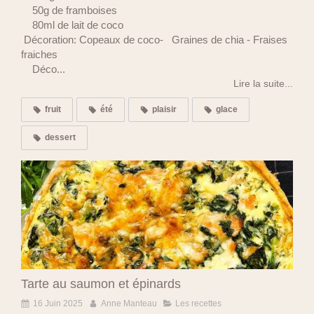
50g de framboises
80ml de lait de coco
Décoration: Copeaux de coco- Graines de chia - Fraises
fraiches
Déco...
Lire la suite...
fruit
été
plaisir
glace
dessert
Tarte au saumon et épinards
16 Juin 2025
Anne Manteau
Les recettes