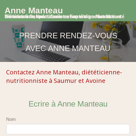
Anne Manteau
Diététicienne Nutritionniste, Experte en Nutrition et Alimentation, spécialisée en santé digestive et santé féminine à Saumur, Avoine et en visio consultation
PRENDRE RENDEZ-VOUS
AVEC ANNE MANTEAU
Contactez Anne Manteau, diététicienne-
nutritionniste à Saumur et Avoine
Ecrire à Anne Manteau
Nom