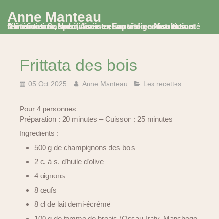
Anne Manteau
Diététicienne Nutritionniste, Experte en Nutrition et Alimentation, spécialisée en santé digestive et santé féminine à Saumur, Avoine et en visio consultation
Frittata des bois
05 Oct 2025
Anne Manteau
Les recettes
Pour 4 personnes
Préparation : 20 minutes – Cuisson : 25 minutes
Ingrédients :
500 g de champignons des bois
2 c. à s. d’huile d’olive
4 oignons
8 œufs
8 cl de lait demi-écrémé
100 g de tomme de brebis (Ossau-Iraty, Manchego,