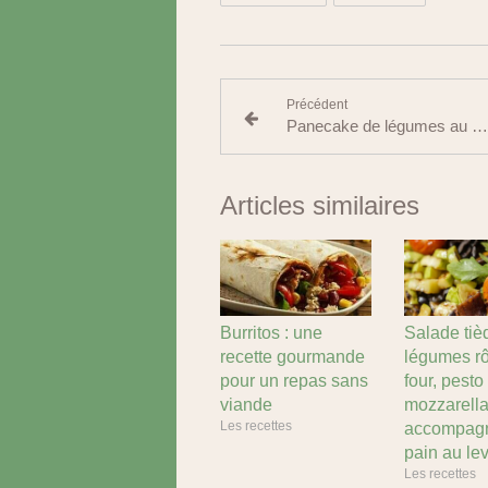
Précédent
Panecake de légumes au curcuma
Articles similaires
Burritos : une
Salade tiè
recette gourmande
légumes rô
pour un repas sans
four, pesto
viande
mozzarella
Les recettes
accompagn
pain au lev
Les recettes