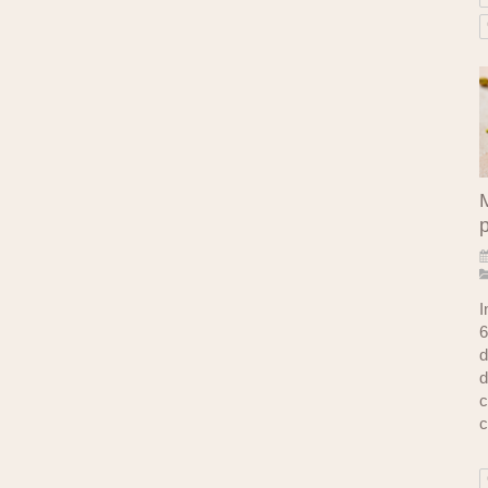
M
I
6
d
d
c
c