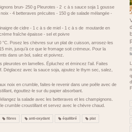
pignons brun- 250 g Pleurotes - 2 c à s sauce soja 1 gousse
x noix - 4 betteraves précuites - 150 g de salade mélangée -
V
d
naigre de cidre - 1 c à s de miel - 1 c à s de moutarde en
b
crème fraîche épaisse - sel et poivre
00 °C. Posez les chèvres sur un plat de cuisson, arrosez-les
 15 min, jusqu’à ce que le fromage soit crémeux. Pour la
ents dans un bol, salez et poivrez.
L
pleurotes en lamelles. Épluchez et émincez l’ail. Faites
n
vif. Déglacez avec la sauce soja, ajoutez le thym sec, salez,
q
d
aux noix en crumble, faites-le revenir dans une poêle avec de
F
oustillant, égouttez-le sur du papier absorbant.
élangez la salade avec les betteraves et les champignons.
le crumble croustillant et servez avec le chèvre chaud.
fibres
anti-oxydant
équilibré
plat