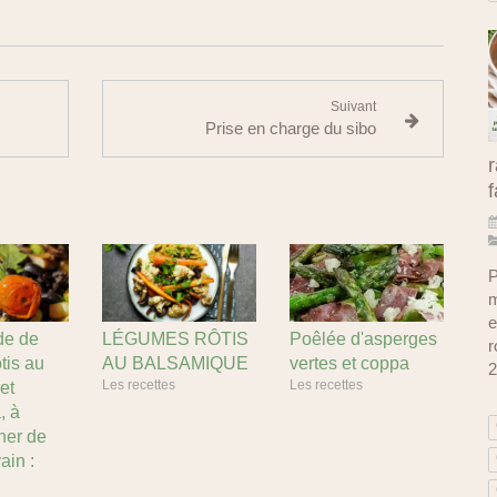
Suivant
Prise en charge du sibo
r
f
P
m
e
de de
LÉGUMES RÔTIS
Poêlée d'asperges
r
tis au
AU BALSAMIQUE
vertes et coppa
2
Les recettes
Les recettes
 et
, à
er de
ain :