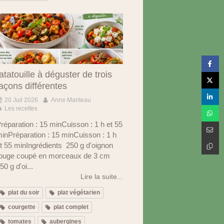
atatouille à déguster de trois
açons différentes
20 Juil 2026
Anne Manteau
Les recettes
réparation : 15 minCuisson : 1 h et 55
inPréparation : 15 minCuisson : 1 h
t 55 minIngrédients 250 g d'oignon
ouge coupé en morceaux de 3 cm
50 g d'oi...
Lire la suite...
plat du soir
plat végétarien
courgette
plat complet
tomates
aubergines