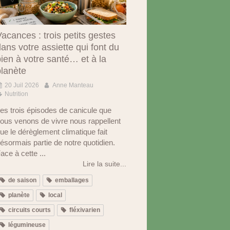
acances : trois petits gestes
ans votre assiette qui font du
ien à votre santé… et à la
planète
20 Juil 2026
Anne Manteau
Nutrition
es trois épisodes de canicule que
ous venons de vivre nous rappellent
ue le dérèglement climatique fait
ésormais partie de notre quotidien.
ace à cette ...
Lire la suite...
de saison
emballages
planète
local
circuits courts
fléxivarien
légumineuse