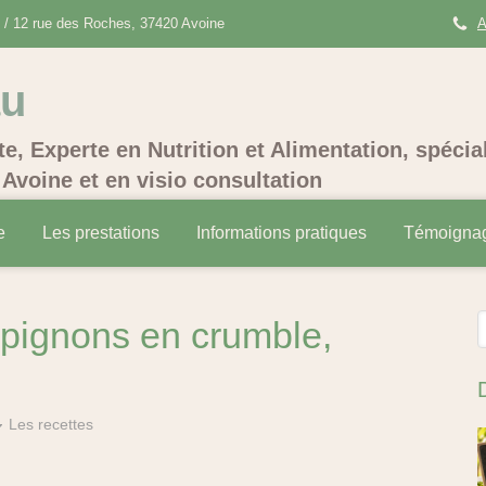
/ 12 rue des Roches, 37420 Avoine
A
au
te, Experte en Nutrition et Alimentation, spécia
Avoine et en visio consultation
e
Les prestations
Informations pratiques
Témoigna
R
pignons en crumble,
Les recettes