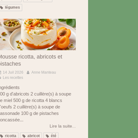
légumes
ousse ricotta, abricots et
pistaches
14 Juil 2026
Anne Manteau
Les recettes
ngrédients
00 g d'abricots 2 cuillère(s) à soupe
e miel 500 g de ricotta 4 blancs
'oeufs 2 cuillère(s) à soupe de
assonade 100 g de pistaches
oncassée...
Lire la suite...
ricotta
abricot
été