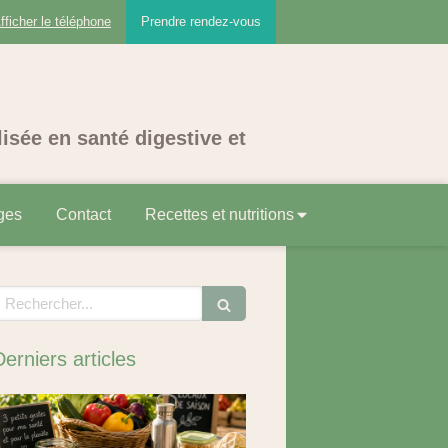
fficher le téléphone
Prendre rendez-vous
lisée en santé digestive et
ges
Contact
Recettes et nutritions
echercher
Derniers articles