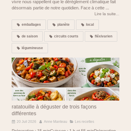
vivre nous rappellent que le dérèglement climatique fait
désormais partie de notre quotidien. Face à cette ...
Lire la suite...
emballages
planète
local
de saison
circuits courts
fléxivarien
légumineuse
ratatouille à déguster de trois façons
différentes
20 Juil 2026
Anne Manteau
Les recettes
Préparation : 15 minCuisson : 1 h et 55 minPréparation