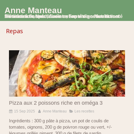
Anne Manteau
Diététicienne Nutritionniste, Experte en Nutrition et Alimentation, spécialisée en santé digestive et santé féminine à Saumur, Avoine et en visio consultation
Repas
Pizza aux 2 poissons riche en oméga 3
15 Sep 2025
Anne Manteau
Les recettes
Ingrédients : 300 g pâte à pizza, un pot de coulis de
tomates, oignons, 200 g de poivron rouge ou vert, +/-
légumes grillés piment, 300 g de filets de sardin...