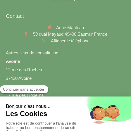
Contact
Anne Manteau
59 quai Mayaud
49400
Saumur
France
Afficher le téléphone
Autres lieux de consultation :
Avoine
12 rue des Roches
37420 Avoine
Varrains
17 rue des Rogelins
49400 Varrains
Prendre rendez-vous