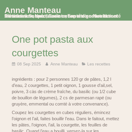
Anne Manteau
Diététicienne Nutritionniste, Experte en Nutrition et Alimentation, spécialisée en santé digestive et santé féminine à Saumur, Avoine et en visio consultation
One pot pasta aux
courgettes
08 Sep 2025
Anne Manteau
Les recettes
ingrédients : pour 2 personnes 120 gr de pâtes, 1,2 l
d’eau, 2 courgettes, 1 petit oignon, 1 gousse d’ail,sel,
poivre, 3 càs de crème fraîche, du basilic (ou 1/2 cube
de bouillon de légumes), 2 cs de parmesan rapé (ou
gruyère, emmental ou comté à votre convenance).
Coupez les courgettes en cubes réguliers, émincez
l’oignon et l’ail, faites bouillir l’eau. Dans le faitout, mettez
les pâtes, l’oignon, l’ail, la courgette, les feuilles de
basilic. Quand l’eau a bouilli, versez-la sur les