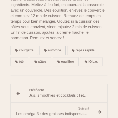
ingrédients. Mettez à feu fort, en couvrant la casserole
avec un couvercle. Dès ébullition, enlevez le couvercle
et comptez 12 mn de cuisson. Remuez de temps en
temps pour bien mélanger. Goûtez si la cuisson des
pâtes vous convient, sinon rajoutez 2 min de cuisson.
En fin de cuisson, ajoutez la crème fraîche, le
parmesan. Remuez et servez !
courgette
automne
repas rapide
été
pâtes
équilibré
IG bas
Précédent
Jus, smoothies et cocktails : l'été fait-il grimper le sucre ?
Suivant
Les oméga-3 : des graisses indispensables à notre santé