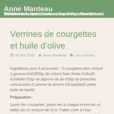
Anne Manteau
Diététicienne Nutritionniste, Experte en Nutrition et Alimentation, spécialisée en santé digestive et santé féminine à Saumur, Avoine et en visio consultation
Verrines de courgettes
et huile d’olive
26 Mai 2026
Anne Manteau
Les recettes
Ingrédients pour 4 personnes : 3 courgettes bien vertes
/
1 gousse d'ail
/
200gr de chèvre frais /Huile d'olive
/
1
échalotte
/
10gr de pignons de pin
/
10gr de pistaches
concassées
/
1 pincée de piment d'Espelette
/
1 petite
botte de basilic
Préparation :
Lavez les courgettes, parez-les à chaque extrémité, et
taillez les en tronçon de 2cm. Faites cuire à l'eau