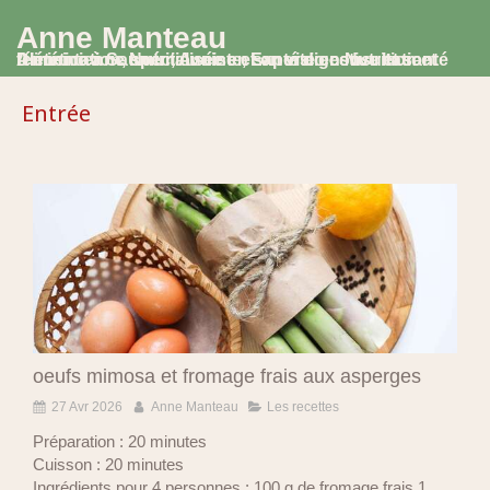
Anne Manteau
Diététicienne Nutritionniste, Experte en Nutrition et Alimentation, spécialisée en santé digestive et santé féminine à Saumur, Avoine et en visio consultation
Entrée
oeufs mimosa et fromage frais aux asperges
27 Avr 2026
Anne Manteau
Les recettes
Préparation : 20 minutes
Cuisson : 20 minutes
Ingrédients pour 4 personnes : 100 g de fromage frais 1