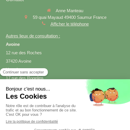
Anne Manteau
59 quai Mayaud
49400
Saumur
France
Afficher le téléphone
Autres lieux de consultation :
Avoine
12 rue des Roches
37420 Avoine
Varrains
17 rue des Rogelins
49400 Varrains
Prendre rendez-vous
Création et référencement du site par Simplébo
Site créé grâce à
SmartDiet