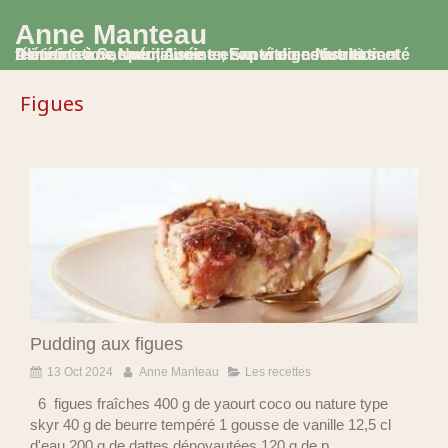
Anne Manteau
Diététicienne Nutritionniste, Experte en Nutrition et Alimentation, spécialisée en santé digestive et santé féminine à Saumur, Avoine et en visio consultation
Figues
Pudding aux figues
13 Oct 2024
Anne Manteau
Les recettes
6 figues fraîches 400 g de yaourt coco ou nature type
skyr 40 g de beurre tempéré 1 gousse de vanille 12,5 cl
d'eau 200 g de dattes dénoyautées 120 g de p...