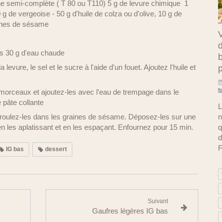
ine semi-complète ( T 80 ou T110) 5 g de levure chimique 1
 g de vergeoise - 50 g d'huile de colza ou d'olive, 10 g de
aines de sésame
V
d
ns 30 g d'eau chaude
b
levure, le sel et le sucre à l'aide d'un fouet. Ajoutez l'huile et
 morceaux et ajoutez-les avec l'eau de trempage dans le
 pâte collante
L
n
roulez-les dans les graines de sésame. Déposez-les sur une
q
n les aplatissant et en les espaçant. Enfournez pour 15 min.
d
F
IG bas
dessert
Suivant
Gaufres légères IG bas