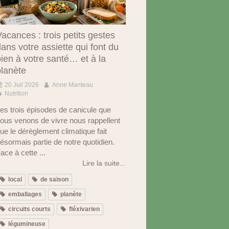
acances : trois petits gestes
ans votre assiette qui font du
ien à votre santé… et à la
planète
20 Juil 2026
Anne Manteau
Nutrition
es trois épisodes de canicule que
ous venons de vivre nous rappellent
ue le dérèglement climatique fait
ésormais partie de notre quotidien.
ace à cette ...
Lire la suite...
local
de saison
emballages
planète
circuits courts
fléxivarien
légumineuse