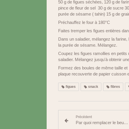
50 g de figues séchées, 120 g de far
pince de fleur de sel 30 g de sucre 30
purée de sésame ( tahin) 15 g de gr
Préchauffez le four à 180°C
Faites tremper les figues entières da
Dans un saladier, mélangez la farine, la 
la purée de sésame. Mélangez.
Coupez les figues ramollies en petits
saladier. Mélangez jusqu'à obtenir une
Formez des boules de même taille et 
plaque recouverte de papier cuisson e
figues
snack
fibres
Précédent
Par quoi remplacer le beurre sur les tartines ?