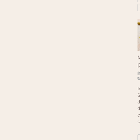
M
I
6
d
d
c
c