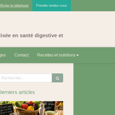
fficher le téléphone
Prendre rendez-vous
lisée en santé digestive et
ges
Contact
Recettes et nutritions
echercher
Derniers articles