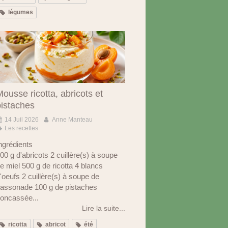
légumes
ousse ricotta, abricots et
pistaches
14 Juil 2026
Anne Manteau
Les recettes
ngrédients
00 g d'abricots 2 cuillère(s) à soupe
e miel 500 g de ricotta 4 blancs
'oeufs 2 cuillère(s) à soupe de
assonade 100 g de pistaches
oncassée...
Lire la suite...
ricotta
abricot
été