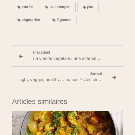
entrée
plat complet
plat
végétarien
légumes
Précédent
La viande végétale : une alternative saine ou un produit ultra-transformé ?
Suivant
Light, veggie, healthy… ou pas ? Ces aliments qui nous induisent en erreur
Articles similaires