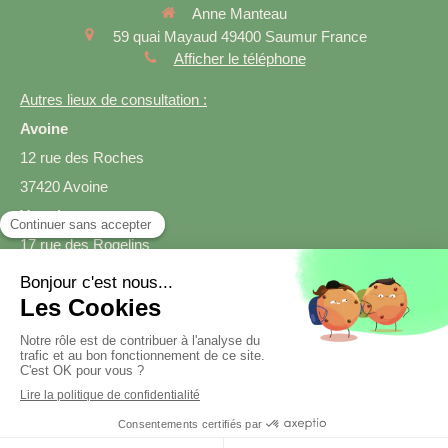
Anne Manteau
59 quai Mayaud
49400
Saumur
France
Afficher le téléphone
Autres lieux de consultation :
Avoine
12 rue des Roches
37420 Avoine
Varrains
17 rue des Rogelins
49400 Varrains
Prendre rendez-vous
Création et référencement du site par Simplébo
Site créé grâce à
SmartDiet