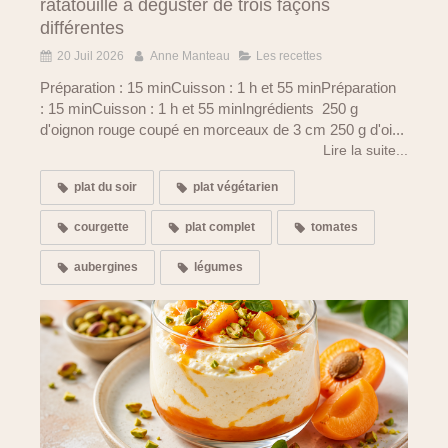
ratatouille à déguster de trois façons
différentes
20 Juil 2026
Anne Manteau
Les recettes
Préparation : 15 minCuisson : 1 h et 55 minPréparation
: 15 minCuisson : 1 h et 55 minIngrédients 250 g
d'oignon rouge coupé en morceaux de 3 cm 250 g d'oi...
Lire la suite...
plat du soir
plat végétarien
courgette
plat complet
tomates
aubergines
légumes