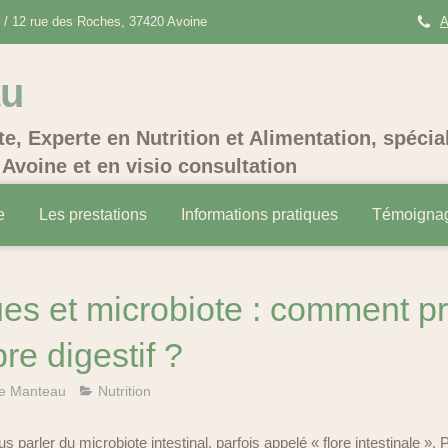
/ 12 rue des Roches, 37420 Avoine
A
au
te, Experte en Nutrition et Alimentation, spécia
Avoine et en visio consultation
e
Les prestations
Informations pratiques
Témoigna
ues et microbiote : comment p
re digestif ?
e Manteau
Nutrition
 parler du microbiote intestinal, parfois appelé « flore intestinale ». 