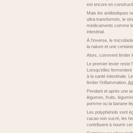
est encore en construct
Mais les antibiotiques n
ultra-transformés, le st
médicaments comme les a
intestinal.
À l’inverse, le microbiot
la nature et une certaine
Alors, comment limiter l
Le premier levier reste l
Lorsqu’elles fermentent 
à la santé intestinale. L
limiter l’inflammation.
Ad
Pendant et après une an
légumes, fruits, légumin
pomme ou la banane lég
Les polyphénols sont éga
cacao non sucré, les he
contribuent à nourrir ce