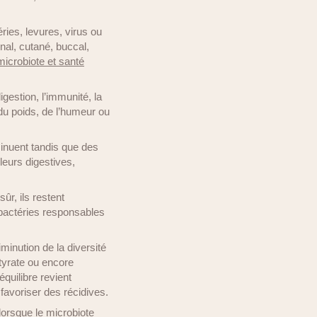
ies, levures, virus ou
nal, cutané, buccal,
microbiote et santé
digestion, l’immunité, la
 du poids, de l’humeur ou
minuent tandis que des
leurs digestives,
ûr, ils restent
 bactéries responsables
minution de la diversité
utyrate ou encore
quilibre revient
favoriser des récidives.
lorsque le microbiote