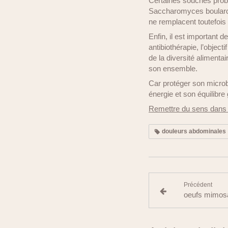
Certaines souches probi
Saccharomyces boulardii,
ne remplacent toutefois p
Enfin, il est important 
antibiothérapie, l’objec
de la diversité alimentai
son ensemble.
Car protéger son microb
énergie et son équilibre 
Remettre du sens dans l’
douleurs abdominales
Précédent