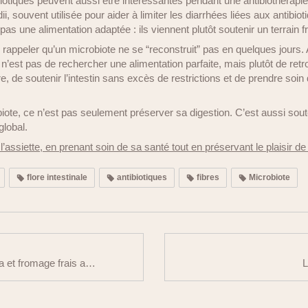
otiques peuvent aussi être intéressantes pendant une antibiothérapie.
 souvent utilisée pour aider à limiter les diarrhées liées aux antibiot
as une alimentation adaptée : ils viennent plutôt soutenir un terrain fr
de rappeler qu’un microbiote ne se “reconstruit” pas en quelques jours
tif n’est pas de rechercher une alimentation parfaite, mais plutôt de r
re, de soutenir l’intestin sans excès de restrictions et de prendre soin
iote, ce n’est pas seulement préserver sa digestion. C’est aussi sou
global.
assiette, en prenant soin de sa santé tout en préservant le plaisir d
flore intestinale
antibiotiques
fibres
Microbiote
oeufs mimosa et fromage frais aux asperges
L