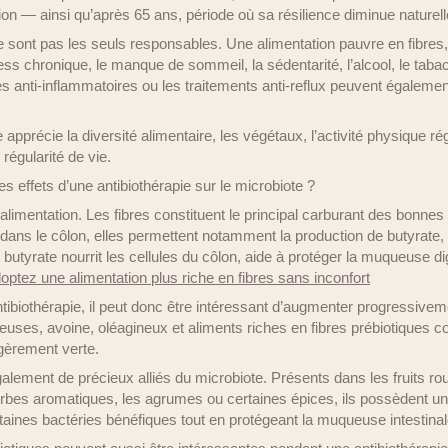
ion — ainsi qu’après 65 ans, période où sa résilience diminue naturel
e sont pas les seuls responsables. Une alimentation pauvre en fibres,
ress chronique, le manque de sommeil, la sédentarité, l’alcool, le taba
nti-inflammatoires ou les traitements anti-reflux peuvent également
e apprécie la diversité alimentaire, les végétaux, l’activité physique ré
 régularité de vie.
es effets d’une antibiothérapie sur le microbiote ?
’alimentation. Les fibres constituent le principal carburant des bonnes 
dans le côlon, elles permettent notamment la production de butyrate,
e butyrate nourrit les cellules du côlon, aide à protéger la muqueuse di
optez une alimentation plus riche en fibres sans inconfort
tibiothérapie, il peut donc être intéressant d’augmenter progressiv
euses, avoine, oléagineux et aliments riches en fibres prébiotiques com
èrement verte.
lement de précieux alliés du microbiote. Présents dans les fruits roug
rbes aromatiques, les agrumes ou certaines épices, ils possèdent un 
rtaines bactéries bénéfiques tout en protégeant la muqueuse intestinal