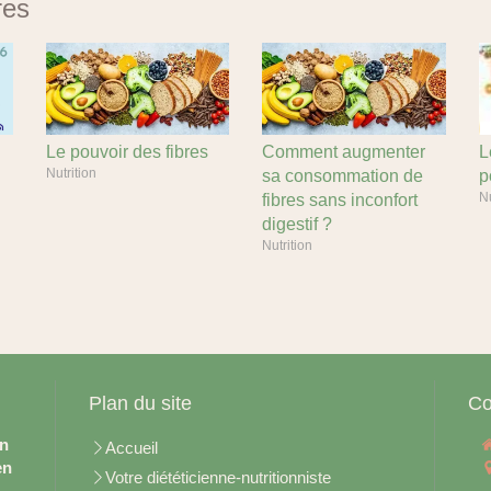
res
Le pouvoir des fibres
Comment augmenter
L
Nutrition
sa consommation de
p
Nu
fibres sans inconfort
digestif ?
Nutrition
Plan du site
Co
en
Accueil
en
Votre diététicienne-nutritionniste