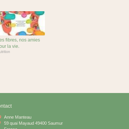
es fibres, nos amies
our la vie.
trition
ntact
Anne Manteau
59 quai Mayaud
49400
Saumur