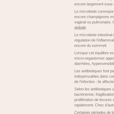
encore largement sous-es
Le microbiote correspon
encore champignons micro
vaginal ou pulmonaire. C
globale
Le microbiote intestinal e
régulation de l’inflamma
encore du sommeil.
Lorsque cet équilibre es
micro-organismes opportu
diarrhées, hypersensibili
Les antibiotiques font pa
indispensables dans cer
de l’infection : ils affe
Selon les antibiotiques 
bactérienne, fragilisati
prolifération de levure
rapidement. Chez d’autre
Certaines périodes de l