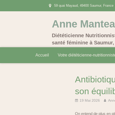
59 quai Mayaud, 49400 Saumur, France
Anne Mante
Diététicienne Nutritionnis
santé féminine à Saumur, 
Accueil
Votre diététicienne-nutritionnist
Antibiotiq
son équilib
19 Mai 2026
Ann
On entend de plus en plus