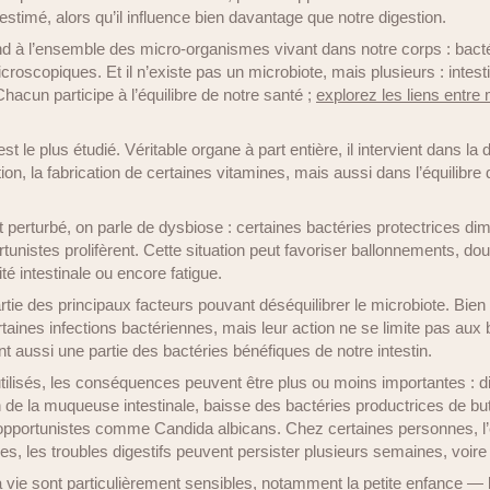
timé, alors qu’il influence bien davantage que notre digestion.
d à l’ensemble des micro-organismes vivant dans notre corps : bactér
scopiques. Et il n’existe pas un microbiote, mais plusieurs : intesti
hacun participe à l’équilibre de notre santé ;
explorez les liens entre 
st le plus étudié. Véritable organe à part entière, il intervient dans la 
tion, la fabrication de certaines vitamines, mais aussi dans l’équilibre
t perturbé, on parle de dysbiose : certaines bactéries protectrices di
nistes prolifèrent. Cette situation peut favoriser ballonnements, dou
té intestinale ou encore fatigue.
rtie des principaux facteurs pouvant déséquilibrer le microbiote. Bien s
taines infections bactériennes, mais leur action ne se limite pas aux
ctent aussi une partie des bactéries bénéfiques de notre intestin.
utilisés, les conséquences peuvent être plus ou moins importantes : di
on de la muqueuse intestinale, baisse des bactéries productrices de b
s opportunistes comme Candida albicans. Chez certaines personnes, l’é
s, les troubles digestifs peuvent persister plusieurs semaines, voire 
a vie sont particulièrement sensibles, notamment la petite enfance — 