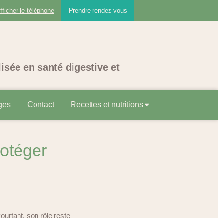
fficher le téléphone
Prendre rendez-vous
lisée en santé digestive et
ges
Contact
Recettes et nutritions
rotéger
Pourtant, son rôle reste