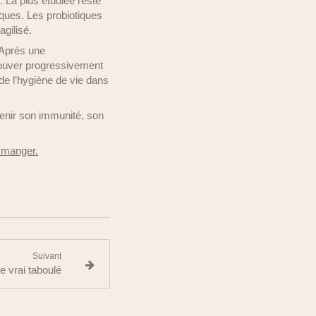
 La plus étudiée reste
iques. Les probiotiques
agilisé.
. Après une
etrouver progressivement
 de l’hygiène de vie dans
tenir son immunité, son
e manger.
Suivant
e vrai taboulé