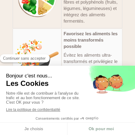
fibres et polyphénols (fruits,
légumes, légumineuses) et
intégrez des aliments
fermentés.
Favorisez les aliments les
moins transformés
possible
Évitez les aliments ultra-
transformés et privilégiez le
fait maison à partir
d'aliments bruts, bio et de
saison.
Intégrez à chaque repas au
moins un fruit ou un
légume différent
La variété est tout aussi
importante que la quantité !
Appeler
Localisation