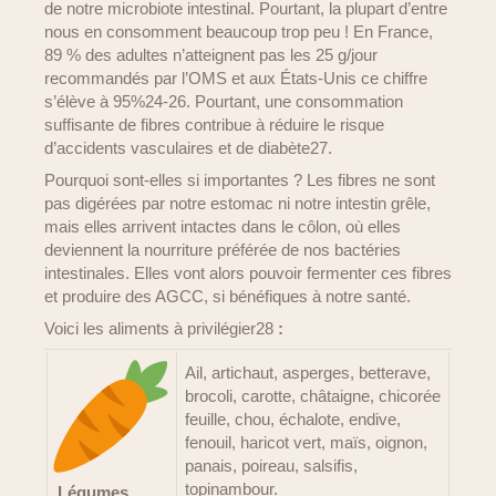
de notre microbiote intestinal. Pourtant, la plupart d’entre
nous en consomment beaucoup trop peu ! En France,
89 % des adultes n’atteignent pas les 25 g/jour
recommandés par l’OMS et aux États-Unis ce chiffre
s’élève à 95%24-26. Pourtant, une consommation
suffisante de fibres contribue à réduire le risque
d’accidents vasculaires et de diabète27.
Pourquoi sont-elles si importantes ? Les fibres ne sont
pas digérées par notre estomac ni notre intestin grêle,
mais elles arrivent intactes dans le côlon, où elles
deviennent la nourriture préférée de nos bactéries
intestinales. Elles vont alors pouvoir fermenter ces fibres
et produire des AGCC, si bénéfiques à notre santé.
Voici les aliments à privilégier28
:
Ail, artichaut, asperges, betterave,
brocoli, carotte, châtaigne, chicorée
feuille, chou, échalote, endive,
fenouil, haricot vert, maïs, oignon,
panais, poireau, salsifis,
topinambour.
Légumes