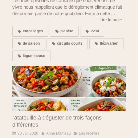
Les trois épisodes de canicule que nous venons de
vivre nous rappellent que le dérèglement climatique fait
désormais partie de notre quotidien. Face à cette ...
Lire la suite...
emballages
planète
local
de saison
circuits courts
fléxivarien
légumineuse
ratatouille à déguster de trois façons
différentes
20 Juil 2026
Anne Manteau
Les recettes