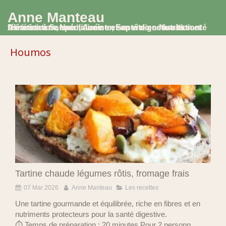
Anne Manteau
Diététicienne Nutritionniste, Experte en Nutrition et Alimentation, spécialisée en santé digestive et santé féminine à Saumur, Avoine et en visio consultation
Houmos
Tartine chaude légumes rôtis, fromage frais
07 Mar 2026
Anne Manteau
Les recettes
Une tartine gourmande et équilibrée, riche en fibres et en
nutriments protecteurs pour la santé digestive.
⏱ Temps de préparation : 20 minutes Pour 2 personn...