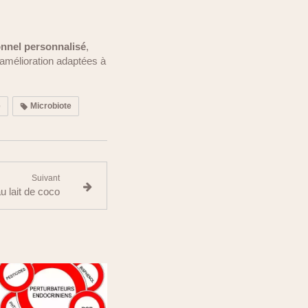
ionnel personnalisé
,
’amélioration adaptées à
é
Microbiote
Suivant
u lait de coco