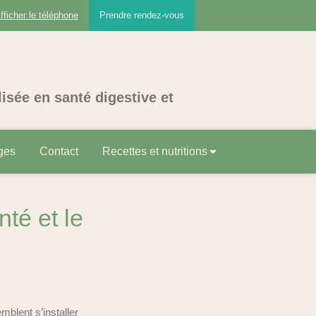
fficher le téléphone
Prendre rendez-vous
lisée en santé digestive et
ges
Contact
Recettes et nutritions
nté et le
mblent s’installer