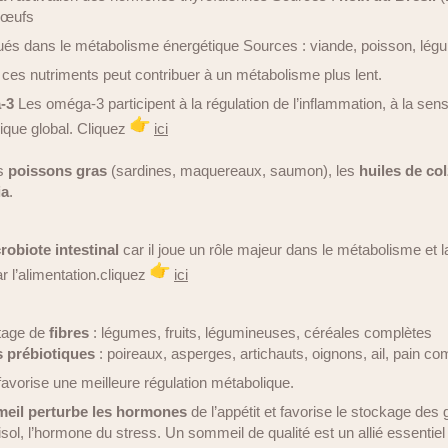
, œufs
qués dans le métabolisme énergétique Sources : viande, poisson, lég
 ces nutriments peut contribuer à un métabolisme plus lent.
a-3
Les oméga-3 participent à la régulation de l’inflammation, à la sensib
ique global. Cliquez
ici
es
poissons gras
(sardines, maquereaux, saumon), les
huiles de col
ia
.
robiote intestinal
car il joue un rôle majeur dans le métabolisme et la
r l’alimentation.cliquez
ici
tage de
fibres
: légumes, fruits, légumineuses, céréales complètes
s prébiotiques
: poireaux, asperges, artichauts, oignons, ail, pain co
favorise une meilleure régulation métabolique.
eil perturbe les hormones
de l’appétit et favorise le stockage de
isol, l’hormone du stress. Un sommeil de qualité est un allié essentie