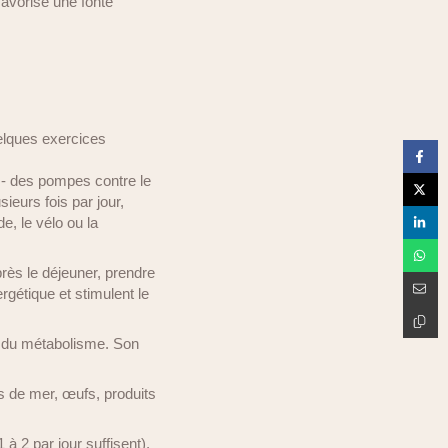
avorise une fonte
uelques exercices
s- des pompes contre le
ieurs fois par jour,
, le vélo ou la
ès le déjeuner, prendre
rgétique et stimulent le
on du métabolisme. Son
ts de mer, œufs, produits
 à 2 par jour suffisent),