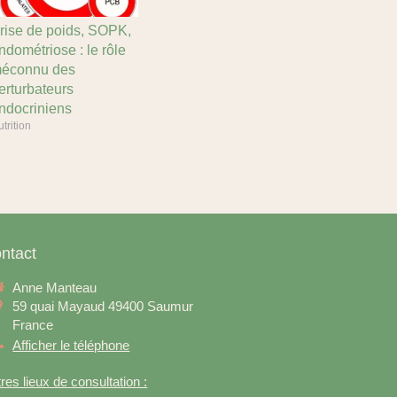
rise de poids, SOPK,
ndométriose : le rôle
éconnu des
erturbateurs
ndocriniens
trition
ntact
Anne Manteau
59 quai Mayaud
49400
Saumur
France
Afficher le téléphone
res lieux de consultation :