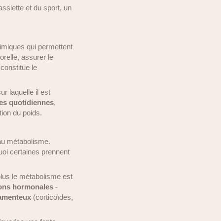
ssiette et du sport, un
imiques qui permettent
orelle, assurer le
constitue le
r laquelle il est
es quotidiennes
,
tion du poids.
u métabolisme.
uoi certaines prennent
plus le métabolisme est
ions hormonales
-
camenteux
(corticoïdes,