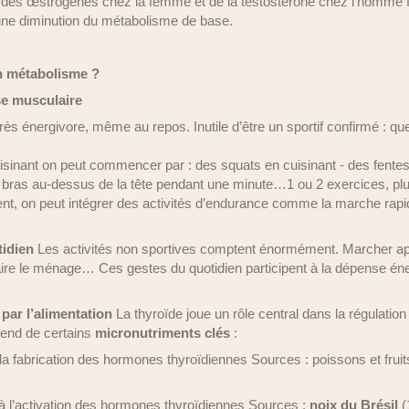
 des œstrogènes chez la femme et de la testostérone chez l’homme f
une diminution du métabolisme de base.
 métabolisme ?
se musculaire
rès énergivore, même au repos. Inutile d’être un sportif confirmé : q
uisinant on peut commencer par : des squats en cuisinant - des fente
es bras au-dessus de la tête pendant une minute…1 ou 2 exercices, plus
nt, on peut intégrer des activités d’endurance comme la marche rapide
tidien
Les activités non sportives comptent énormément. Marcher apr
 faire le ménage… Ces gestes du quotidien participent à la dépense éne
 par l’alimentation
La thyroïde joue un rôle central dans la régulati
end de certains
micronutriments clés
:
 la fabrication des hormones thyroïdiennes Sources : poissons et frui
 à l’activation des hormones thyroïdiennes Sources :
noix du Brésil
(1