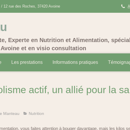
/ 12 rue des Roches, 37420 Avoine
A
au
te, Experte en Nutrition et Alimentation, spécia
Avoine et en visio consultation
e
Les prestations
Informations pratiques
Témoigna
isme actif, un allié pour la sa
e Manteau
Nutrition
imentation, vous faites attention à bouger davantage, mais les kilos se