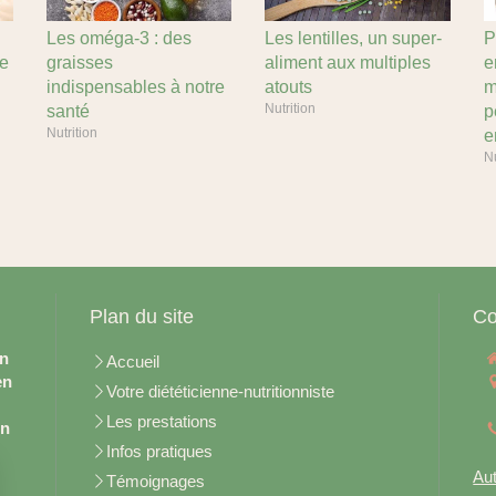
Les oméga-3 : des
Les lentilles, un super-
P
de
graisses
aliment aux multiples
e
indispensables à notre
atouts
m
Nutrition
santé
p
Nutrition
e
Nu
Plan du site
Co
en
Accueil
en
Votre diététicienne-nutritionniste
Les prestations
on
Infos pratiques
Aut
Témoignages