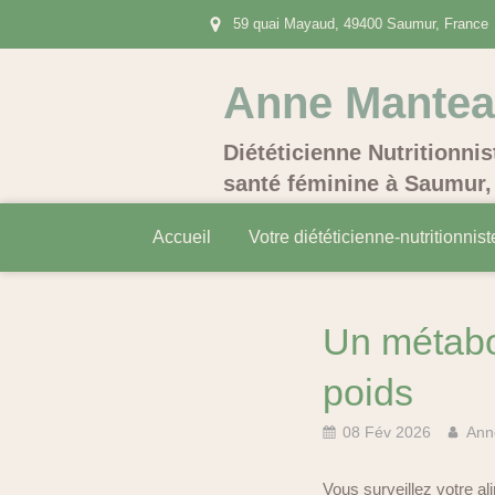
59 quai Mayaud, 49400 Saumur, France
Anne Mante
Diététicienne Nutritionnis
santé féminine à Saumur, 
Accueil
Votre diététicienne-nutritionnist
Un métabol
poids
08 Fév 2026
Ann
Vous surveillez votre al