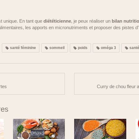
 unique. En tant que
diététicienne
, je peux réaliser un
bilan nutrit
alimentaires, les apports en micronutriments et proposer des pistes d
santé féminine
sommeil
poids
oméga 3
sant
rtes
Curry de chou fleur a
res