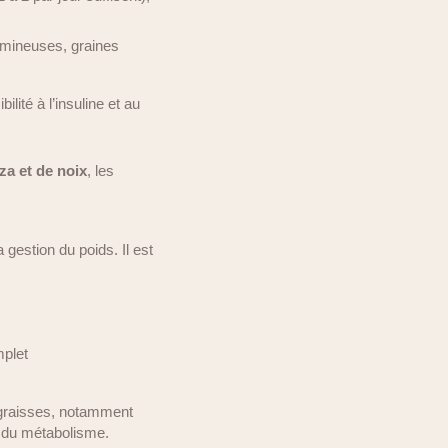
umineuses, graines
ilité à l’insuline et au
za et de noix
, les
 gestion du poids. Il est
mplet
s graisses, notamment
l du métabolisme.