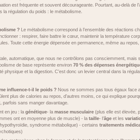
ation est fréquente et souvent décourageante. Pourtant, au-delà de l’a
ns la régulation du poids : le métabolisme.
bolisme ?
Le métabolisme correspond à l’ensemble des réactions ch
ctionner : respirer, faire battre le cœur, maintenir la température corp
lules. Toute cette énergie dépensée en permanence, même au repos, 
 vitale, automatique, que nous ne contrôlons pas consciemment, mais su
abolisme de base représente environ
70 % des dépenses énergétiqu
té physique et la digestion. C’est donc un levier central dans la régula
e influence-t-il le poids ?
Nous ne sommes pas tous égaux face a
lent plus de calories au repos, d’autres moins, ce qui explique pourq
t, parfois sans manger davantage.
t en jeu : la
génétique
- la
masse musculaire
(plus elle est élevée, 
mmes ont en moyenne plus de muscle) - la
taille
- l’
âge
et les
variat
hypothyroïdie, syndrome métabolique) - certains
traitements médi
ychotiques)