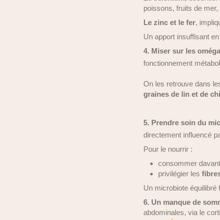
poissons, fruits de mer
Le zinc et le fer
, impli
Un apport insuffisant en
4. Miser sur les omég
fonctionnement métabol
On les retrouve dans l
graines de lin et de ch
5. Prendre soin du mic
directement influencé pa
Pour le nourrir :
consommer davan
privilégier les
fibre
Un microbiote équilibré 
6. Un manque de somm
abdominales, via le cort