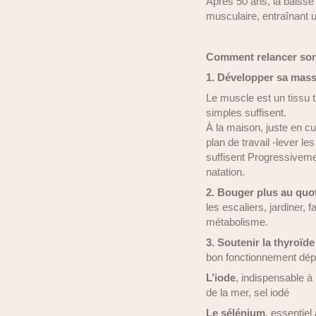
Après 50 ans, la baisse
musculaire, entraînant 
Comment relancer son
1. Développer sa mas
Le muscle est un tissu t
simples suffisent.
À la maison, juste en c
plan de travail -lever l
suffisent Progressiveme
natation.
2. Bouger plus au quo
les escaliers, jardiner,
métabolisme.
3. Soutenir la thyroïde
bon fonctionnement dép
L’iode
, indispensable à
de la mer, sel iodé
Le sélénium
, essentiel