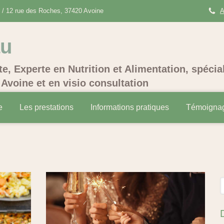
/ 12 rue des Roches, 37420 Avoine
A
au
te, Experte en Nutrition et Alimentation, spécia
Avoine et en visio consultation
e
Les prestations
Informations pratiques
Témoigna
R