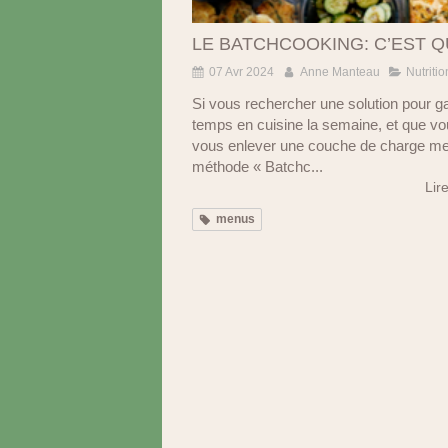
LE BATCHCOOKING: C’EST Q
07 Avr 2024
Anne Manteau
Nutritio
Si vous rechercher une solution pour g
temps en cuisine la semaine, et que v
vous enlever une couche de charge men
méthode « Batchc...
Lire
menus