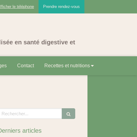
fficher le téléphone
Prendre rendez-vous
lisée en santé digestive et
ges
Contact
Recettes et nutritions
echercher
Derniers articles