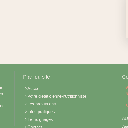
Plan du site
Co
en
Accueil
en
Votre diététicienne-nutritionniste
Les prestations
on
Infos pratiques
Aut
Témoignages
Av
Contact