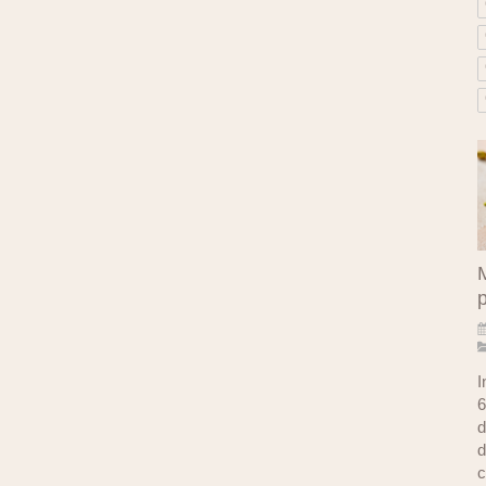
M
I
6
d
d
c