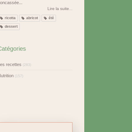
oncassée...
Lire la suite...
ricotta
abricot
été
dessert
Catégories
es recettes
(283)
utrition
(157)