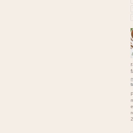
r
f
P
m
e
r
2