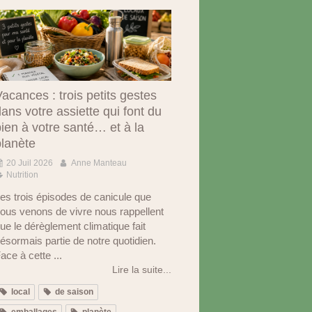
acances : trois petits gestes
ans votre assiette qui font du
ien à votre santé… et à la
planète
20 Juil 2026
Anne Manteau
Nutrition
es trois épisodes de canicule que
ous venons de vivre nous rappellent
ue le dérèglement climatique fait
ésormais partie de notre quotidien.
ace à cette ...
Lire la suite...
local
de saison
emballages
planète