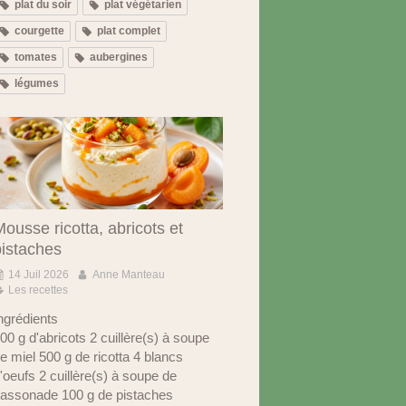
plat du soir
plat végétarien
courgette
plat complet
tomates
aubergines
légumes
ousse ricotta, abricots et
pistaches
14 Juil 2026
Anne Manteau
Les recettes
ngrédients
00 g d'abricots 2 cuillère(s) à soupe
e miel 500 g de ricotta 4 blancs
'oeufs 2 cuillère(s) à soupe de
assonade 100 g de pistaches