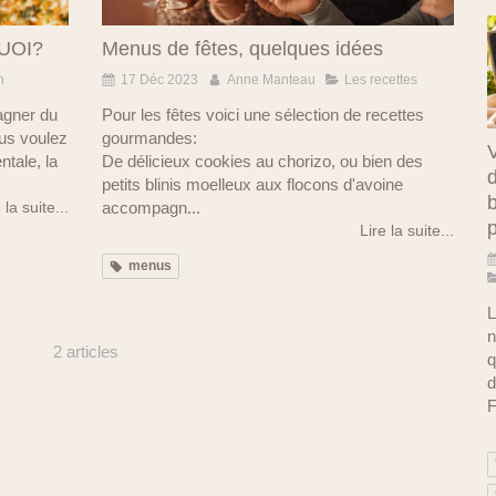
UOI?
Menus de fêtes, quelques idées
n
17 Déc 2023
Anne Manteau
Les recettes
agner du
Pour les fêtes voici une sélection de recettes
ous voulez
gourmandes:
V
tale, la
De délicieux cookies au chorizo, ou bien des
d
petits blinis moelleux aux flocons d'avoine
b
 la suite...
accompagn...
Lire la suite...
menus
L
n
2 articles
q
d
F