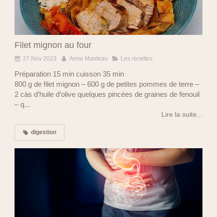
Filet mignon au four
27 Nov 2023
Anne Manteau
Les recettes
Préparation 15 min cuisson 35 min
800 g de filet mignon – 600 g de petites pommes de terre –
2 càs d’huile d’olive quelques pincées de graines de fenouil
– q...
Lire la suite...
digestion