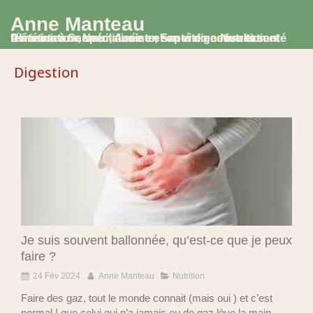
Anne Manteau
Diététicienne Nutritionniste, Experte en Nutrition et Alimentation, spécialisée en santé digestive et santé féminine à Saumur, Avoine et en visio consultation
Digestion
Je suis souvent ballonnée, qu’est-ce que je peux
faire ?
24 Fév 2024
Anne Manteau
Nutrition
Faire des gaz, tout le monde connait (mais oui ) et c’est
normal ! que celui qui n’a jamais eu de gaz lève la main.