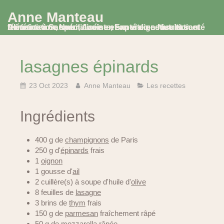
Anne Manteau
Diététicienne Nutritionniste, Experte en Nutrition et Alimentation, spécialisée en santé digestive et santé féminine à Saumur, Avoine et en visio consultation
lasagnes épinards
23 Oct 2023
Anne Manteau
Les recettes
Ingrédients
400 g de
champignons
de Paris
250 g d'
épinards
frais
1
oignon
1 gousse d'
ail
2 cuillère(s) à soupe d'huile d'
olive
8 feuilles de
lasagne
3 brins de
thym
frais
150 g de
parmesan
fraîchement râpé
50 g de
mozzarella
râpée