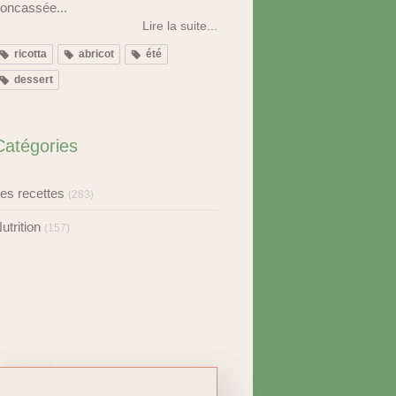
oncassée...
Lire la suite...
ricotta
abricot
été
dessert
Catégories
es recettes
(283)
utrition
(157)