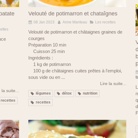
patate
Velouté de potimarron et chataîgnes
08 Jan 2023
Anne Manteau
Les recettes
ettes
Velouté de potimarron et châtaignes graines de
courges
uce
V
Préparation 10 min
d
Cuisson 25 min
b
Ingrédients :
1 kg de potimarron
100 g de châtaignes cuites prêtes à l'emploi,
sous vide ou en ...
Lire la suite...
L
 la suite...
n
légumes
détox
nutrition
q
recettes
recettes
d
F