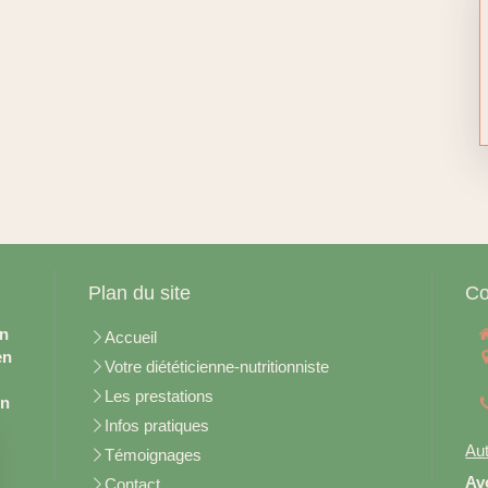
Plan du site
Co
en
Accueil
en
Votre diététicienne-nutritionniste
Les prestations
on
Infos pratiques
Aut
Témoignages
Av
Contact