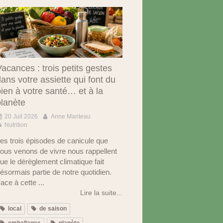
acances : trois petits gestes
ans votre assiette qui font du
ien à votre santé… et à la
planète
20 Juil 2026
Anne Manteau
Nutrition
es trois épisodes de canicule que
ous venons de vivre nous rappellent
ue le dérèglement climatique fait
ésormais partie de notre quotidien.
ace à cette ...
Lire la suite...
local
de saison
emballages
planète