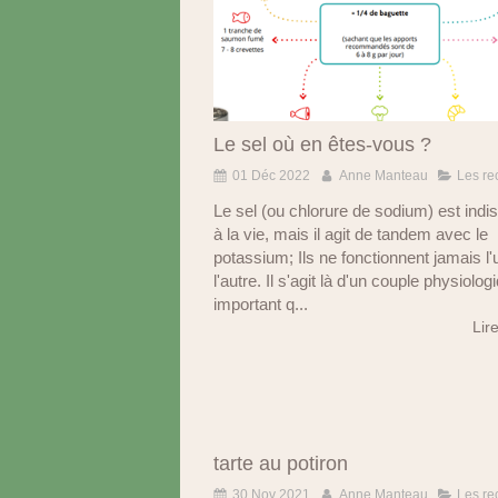
Le sel où en êtes-vous ?
01 Déc 2022
Anne Manteau
Les re
Le sel (ou chlorure de sodium) est indi
à la vie, mais il agit de tandem avec le
potassium; Ils ne fonctionnent jamais l
l'autre. Il s'agit là d'un couple physiolog
important q...
Lire
tarte au potiron
30 Nov 2021
Anne Manteau
Les re