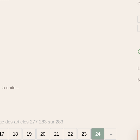
c
L
N
 la suite...
ge des articles 277-283 sur 283
17
18
19
20
21
22
23
24