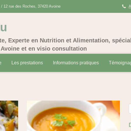
/ 12 rue des Roches, 37420 Avoine
A
au
te, Experte en Nutrition et Alimentation, spécia
Avoine et en visio consultation
e
Les prestations
Informations pratiques
Témoigna
R