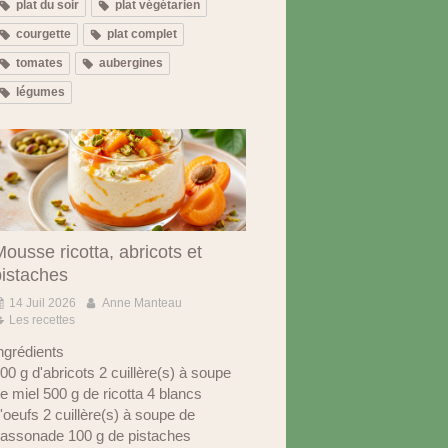
plat du soir
plat végétarien
courgette
plat complet
tomates
aubergines
légumes
ousse ricotta, abricots et
pistaches
14 Juil 2026
Anne Manteau
Les recettes
ngrédients
00 g d'abricots 2 cuillère(s) à soupe
e miel 500 g de ricotta 4 blancs
'oeufs 2 cuillère(s) à soupe de
assonade 100 g de pistaches