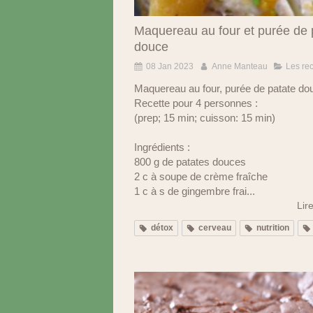
Maquereau au four et purée de 
douce
08 Jan 2023
Anne Manteau
Les rec
Maquereau au four, purée de patate do
Recette pour 4 personnes :
(prep; 15 min; cuisson: 15 min)
Ingrédients :
800 g de patates douces
2 c à soupe de crème fraîche
1 c à s de gingembre frai...
Lire
détox
cerveau
nutrition