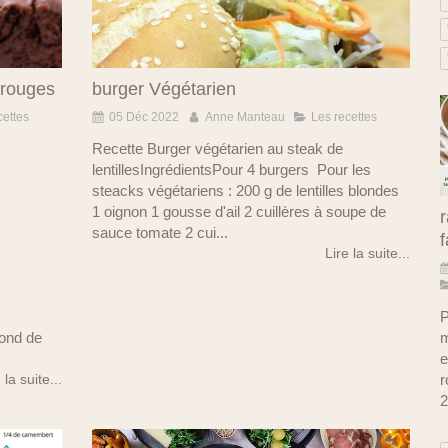
 rouges
burger Végétarien
cettes
05 Déc 2022
Anne Manteau
Les recettes
Recette Burger végétarien au steak de
lentillesIngrédientsPour 4 burgers Pour les
steacks végétariens : 200 g de lentilles blondes
1 oignon 1 gousse d'ail 2 cuillères à soupe de
r
sauce tomate 2 cui...
f
Lire la suite...
P
m
rond de
e
r
 la suite...
2