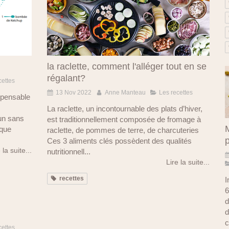
la raclette, comment l'alléger tout en se
régalant?
cettes
13 Nov 2022
Anne Manteau
Les recettes
spensable
La raclette, un incontournable des plats d’hiver,
'un sans
est traditionnellement composée de fromage à
M
ique
raclette, de pommes de terre, de charcuteries
Ces 3 aliments clés possèdent des qualités
 la suite...
nutritionnell...
Lire la suite...
recettes
I
6
d
d
c
cettes