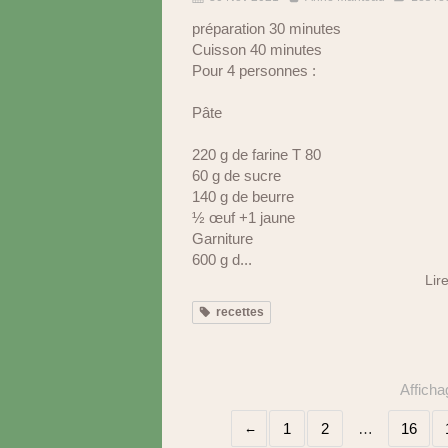
préparation 30 minutes
Cuisson 40 minutes
Pour 4 personnes :
Pâte
220 g de farine T 80
60 g de sucre
140 g de beurre
½ œuf +1 jaune
Garniture
600 g d...
Lire
recettes
Afficha
1
2
…
16