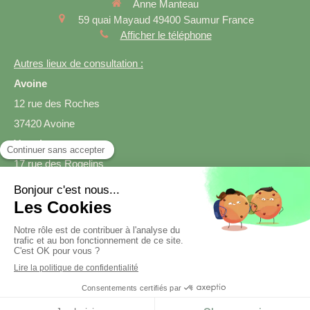
Anne Manteau
59 quai Mayaud
49400
Saumur
France
Afficher le téléphone
Autres lieux de consultation :
Avoine
12 rue des Roches
37420 Avoine
Varrains
17 rue des Rogelins
49400 Varrains
Prendre rendez-vous
Création et référencement du site par Simplébo
Site créé grâce à
SmartDiet