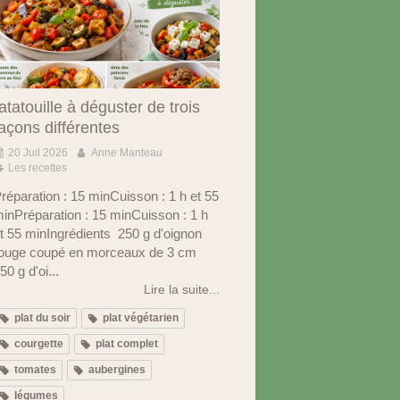
atatouille à déguster de trois
açons différentes
20 Juil 2026
Anne Manteau
Les recettes
réparation : 15 minCuisson : 1 h et 55
inPréparation : 15 minCuisson : 1 h
t 55 minIngrédients 250 g d'oignon
ouge coupé en morceaux de 3 cm
50 g d'oi...
Lire la suite...
plat du soir
plat végétarien
courgette
plat complet
tomates
aubergines
légumes