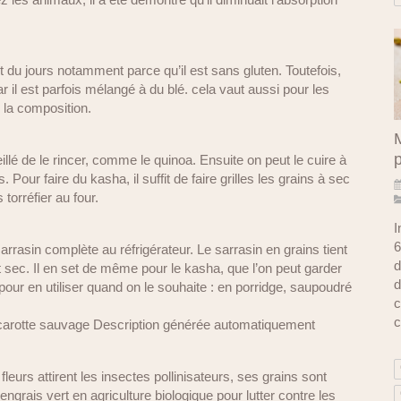
t du jours notamment parce qu’il est sans gluten. Toutefois,
ar il est parfois mélangé à du blé. cela vaut aussi pour les
r la composition.
M
seillé de le rincer, comme le quinoa. Ensuite on peut le cuire à
Pour faire du kasha, il suffit de faire grilles les grains à sec
torréfier au four.
I
6
arrasin complète au réfrigérateur. Le sarrasin en grains tient
d
t sec. Il en set de même pour le kasha, que l’on peut garder
d
ur en utiliser quand on le souhaite : en porridge, saupoudré
c
c
fleurs attirent les insectes pollinisateurs, ses grains sont
ngrais vert en agriculture biologique pour lutter contre les