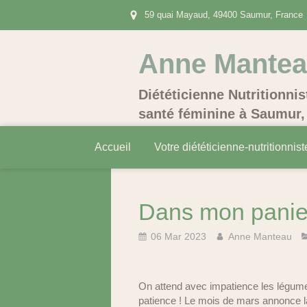
59 quai Mayaud, 49400 Saumur, France
Anne Mante
Diététicienne Nutritionnis
santé féminine à Saumur, 
Accueil
Votre diététicienne-nutritionnist
Dans mon panier
06 Mar 2023
Anne Manteau
On attend avec impatience les légume
patience ! Le mois de mars annonce la f