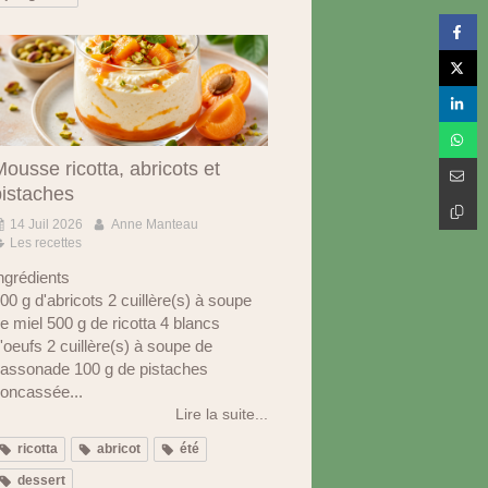
ousse ricotta, abricots et
pistaches
14 Juil 2026
Anne Manteau
Les recettes
ngrédients
00 g d'abricots 2 cuillère(s) à soupe
e miel 500 g de ricotta 4 blancs
'oeufs 2 cuillère(s) à soupe de
assonade 100 g de pistaches
oncassée...
Lire la suite...
ricotta
abricot
été
dessert