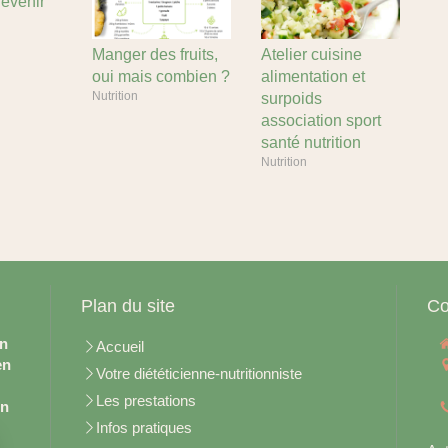
evenir
Manger des fruits,
Atelier cuisine
oui mais combien ?
alimentation et
Nutrition
surpoids
association sport
santé nutrition
Nutrition
Plan du site
Co
en
Accueil
en
Votre diététicienne-nutritionniste
Les prestations
on
Infos pratiques