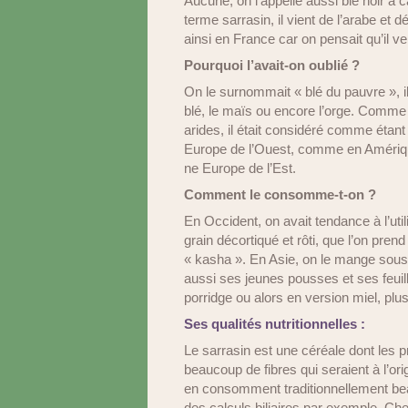
Aucune, on l’appelle aussi blé noir à c
terme sarrasin, il vient de l’arabe et 
ainsi en France car on pensait qu’il vena
Pourquoi l’avait-on oublié ?
On le surnommait « blé du pauvre », 
blé, le maïs ou encore l’orge. Comme
arides, il était considéré comme étan
Europe de l’Ouest, comme en Amérique
ne Europe de l’Est.
Comment le consomme-t-on ?
En Occident, on avait tendance à l’util
grain décortiqué et rôti, que l’on p
« kasha ». En Asie, on le mange sous
aussi ses jeunes pousses et ses feui
porridge ou alors en version miel, plu
Ses qualités nutritionnelles :
Le sarrasin est une céréale dont les pr
beaucoup de fibres qui seraient à l’or
en consomment traditionnellement bea
des calculs biliaires par exemple. Chez