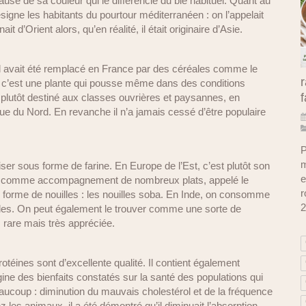
ause de sa couleur qui le différencie du blé habituel. Quant au
désigne les habitants du pourtour méditerranéen : on l’appelait
it d’Orient alors, qu’en réalité, il était originaire d’Asie.
il avait été remplacé en France par des céréales comme le
r
 c’est une plante qui pousse même dans des conditions
f
t plutôt destiné aux classes ouvrières et paysannes, en
 du Nord. En revanche il n’a jamais cessé d’être populaire
P
m
iser sous forme de farine. En Europe de l’Est, c’est plutôt son
e
rend comme accompagnement de nombreux plats, appelé le
r
 forme de nouilles : les nouilles soba. En Inde, on consomme
2
lles. On peut également le trouver comme une sorte de
s rare mais très appréciée.
otéines sont d’excellente qualité. Il contient également
igine des bienfaits constatés sur la santé des populations qui
ucoup : diminution du mauvais cholestérol et de la fréquence
 les animaux, il a été démontré qu’il diminuait l’absorption