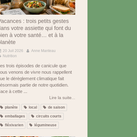
acances : trois petits gestes
ans votre assiette qui font du
ien à votre santé… et à la
planète
20 Juil 2026
Anne Manteau
Nutrition
es trois épisodes de canicule que
ous venons de vivre nous rappellent
ue le dérèglement climatique fait
ésormais partie de notre quotidien.
ace à cette ...
Lire la suite...
planète
local
de saison
emballages
circuits courts
fléxivarien
légumineuse