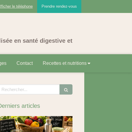
fficher le téléphone
Prendre rendez-vous
lisée en santé digestive et
ges
Contact
Recettes et nutritions
echercher
Derniers articles