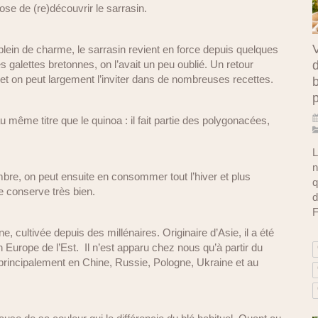
ose de (re)découvrir le sarrasin.
V
ein de charme, le sarrasin revient en force depuis quelques
d
les galettes bretonnes, on l’avait un peu oublié. Un retour
s et on peut largement l’inviter dans de nombreuses recettes.
b
 même titre que le quinoa : il fait partie des polygonacées,
L
n
embre, on peut ensuite en consommer tout l’hiver et plus
q
e conserve très bien.
d
F
e, cultivée depuis des millénaires. Originaire d’Asie, il a été
 Europe de l’Est. Il n’est apparu chez nous qu’à partir du
t principalement en Chine, Russie, Pologne, Ukraine et au