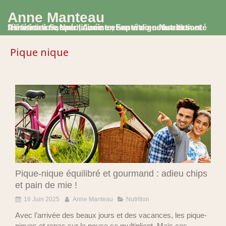
Anne Manteau
Diététicienne Nutritionniste, Experte en Nutrition et Alimentation, spécialisée en santé digestive et santé féminine à Saumur, Avoine et en visio consultation
Pique nique
Pique-nique équilibré et gourmand : adieu chips
et pain de mie !
16 Juin 2025
Anne Manteau
Nutrition
Avec l’arrivée des beaux jours et des vacances, les pique-
niques et repas sur le pouce se multiplient. Mais ces