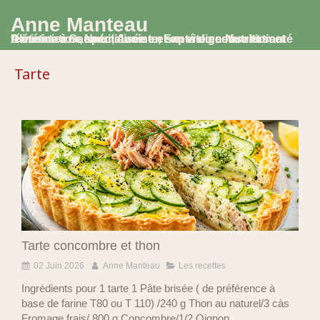
Anne Manteau
Diététicienne Nutritionniste, Experte en Nutrition et Alimentation, spécialisée en santé digestive et santé féminine à Saumur, Avoine et en visio consultation
Tarte
Tarte concombre et thon
02 Juin 2026
Anne Manteau
Les recettes
Ingrédients pour 1 tarte 1 Pâte brisée ( de préférence à
base de farine T80 ou T 110) /240 g Thon au naturel/3 càs
Fromage frais/ 800 g Concombre/1/2 Oignon ...