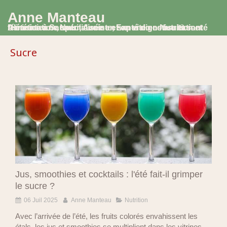
Anne Manteau
Diététicienne Nutritionniste, Experte en Nutrition et Alimentation, spécialisée en santé digestive et santé féminine à Saumur, Avoine et en visio consultation
Sucre
Jus, smoothies et cocktails : l'été fait-il grimper
le sucre ?
06 Juil 2025
Anne Manteau
Nutrition
Avec l’arrivée de l’été, les fruits colorés envahissent les
étals, les jus et smoothies se multiplient dans les vitrines…