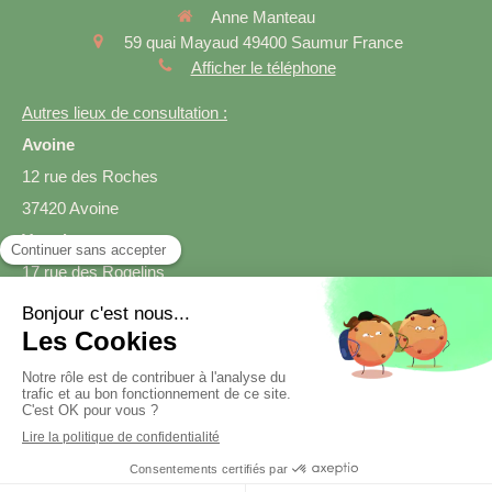
Anne Manteau
59 quai Mayaud
49400
Saumur
France
Afficher le téléphone
Autres lieux de consultation :
Avoine
12 rue des Roches
37420 Avoine
Varrains
17 rue des Rogelins
49400 Varrains
Prendre rendez-vous
Création et référencement du site par Simplébo
Site créé grâce à
SmartDiet