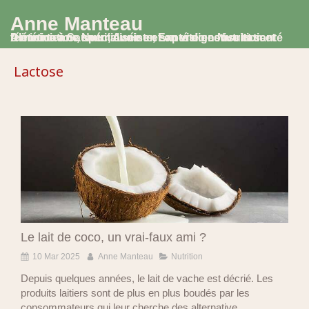
Anne Manteau
Diététicienne Nutritionniste, Experte en Nutrition et Alimentation, spécialisée en santé digestive et santé féminine à Saumur, Avoine et en visio consultation
Lactose
Le lait de coco, un vrai-faux ami ?
10 Mar 2025
Anne Manteau
Nutrition
Depuis quelques années, le lait de vache est décrié. Les
produits laitiers sont de plus en plus boudés par les
consommateurs qui leur cherche des alternative...