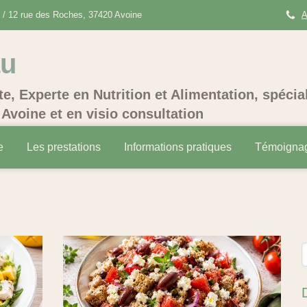
/ 12 rue des Roches, 37420 Avoine
A
au
te, Experte en Nutrition et Alimentation, spécia
Avoine et en visio consultation
e
Les prestations
Informations pratiques
Témoigna
R