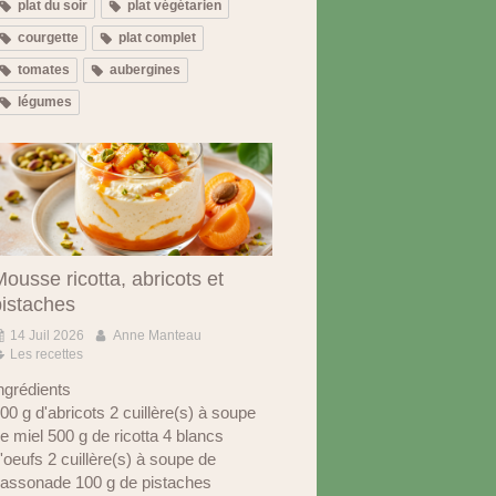
plat du soir
plat végétarien
courgette
plat complet
tomates
aubergines
légumes
ousse ricotta, abricots et
pistaches
14 Juil 2026
Anne Manteau
Les recettes
ngrédients
00 g d'abricots 2 cuillère(s) à soupe
e miel 500 g de ricotta 4 blancs
'oeufs 2 cuillère(s) à soupe de
assonade 100 g de pistaches