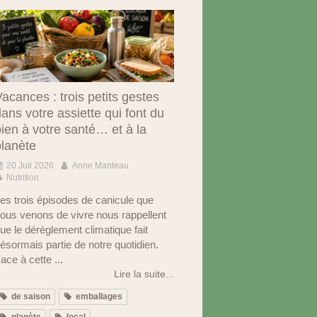
acances : trois petits gestes
ans votre assiette qui font du
ien à votre santé… et à la
planète
20 Juil 2026
Anne Manteau
Nutrition
es trois épisodes de canicule que
ous venons de vivre nous rappellent
ue le dérèglement climatique fait
ésormais partie de notre quotidien.
ace à cette ...
Lire la suite...
de saison
emballages
planète
local