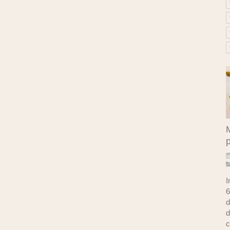
M
I
6
d
d
c