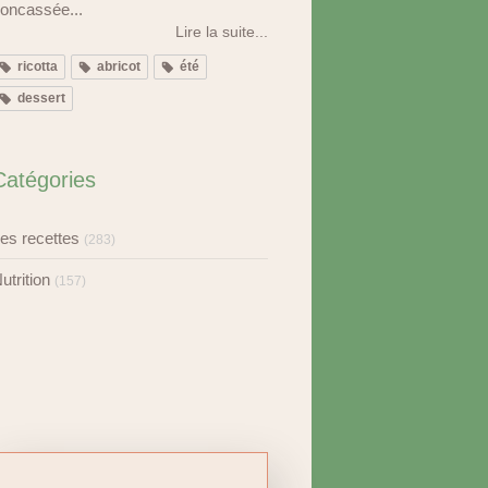
oncassée...
Lire la suite...
ricotta
abricot
été
dessert
Catégories
es recettes
(283)
utrition
(157)