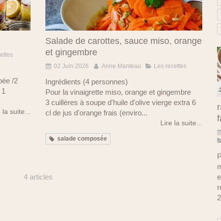
Salade de carottes, sauce miso, orange
et gingembre
ettes
02 Juin 2026
Anne Manteau
Les recettes
pée /2
Ingrédients (4 personnes)
 1
Pour la vinaigrette miso, orange et gingembre
3 cuillères à soupe d'huile d'olive vierge extra 6
r
 la suite...
cl de jus d'orange frais (enviro...
f
Lire la suite...
salade composée
P
m
e
4 articles
r
2