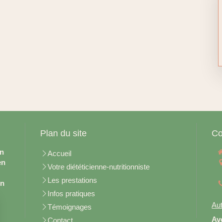
Plan du site
Co
en
Accueil
en
Votre diététicienne-nutritionniste
Les prestations
on
Infos pratiques
Aut
Témoignages
Av
Contact