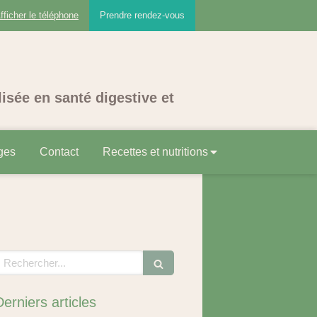
fficher le téléphone
Prendre rendez-vous
lisée en santé digestive et
ges
Contact
Recettes et nutritions
echercher
Derniers articles