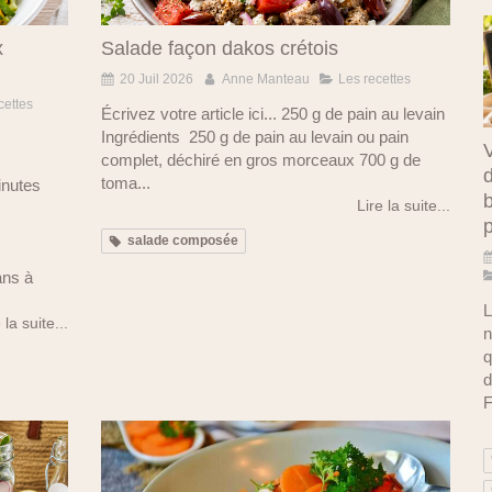
x
Salade façon dakos crétois
20 Juil 2026
Anne Manteau
Les recettes
cettes
Écrivez votre article ici... 250 g de pain au levain
Ingrédients 250 g de pain au levain ou pain
V
complet, déchiré en gros morceaux 700 g de
d
toma...
inutes
b
Lire la suite...
salade composée
ans à
L
 la suite...
n
q
d
F