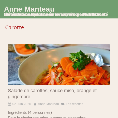
Anne Manteau
Diététicienne Nutritionniste, Experte en Nutrition et Alimentation, spécialisée en santé digestive et santé féminine à Saumur, Avoine et en visio consultation
Carotte
Salade de carottes, sauce miso, orange et
gingembre
02 Juin 2026
Anne Manteau
Les recettes
Ingrédients (4 personnes)
Pour la vinaigrette miso, orange et gingembre