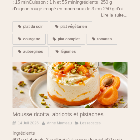
: 15 minCuisson : 1 h et 55 minIngrédients 250 g
d'oignon rouge coupé en morceaux de 3 cm 250 g d'oi...
Lire la suite...
plat du soir
plat végétarien
courgette
plat complet
tomates
aubergines
légumes
Mousse ricotta, abricots et pistaches
14 Juil 2026
Anne Manteau
Les recettes
Ingrédients
600 g d'abricots 2 cuillère(s) à soupe de miel 500 g de