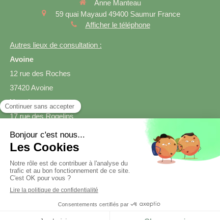
Anne Manteau
59 quai Mayaud
49400
Saumur
France
Afficher le téléphone
Autres lieux de consultation :
Avoine
12 rue des Roches
37420 Avoine
Varrains
17 rue des Rogelins
49400 Varrains
Prendre rendez-vous
Création et référencement du site par Simplébo
Site créé grâce à
SmartDiet