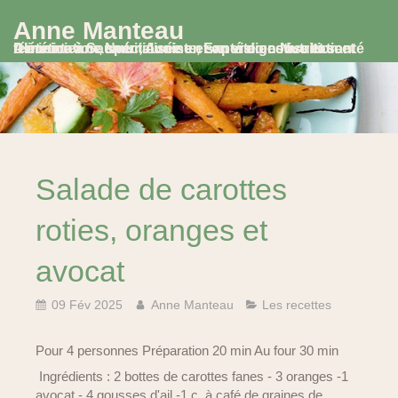
Anne Manteau
Diététicienne Nutritionniste, Experte en Nutrition et Alimentation, spécialisée en santé digestive et santé féminine à Saumur, Avoine et en visio consultation
Salade de carottes
roties, oranges et
avocat
09 Fév 2025
Anne Manteau
Les recettes
Pour 4 personnes Préparation 20 min Au four 30 min
Ingrédients : 2 bottes de carottes fanes - 3 oranges -1
avocat - 4 gousses d'ail -1 c. à café de graines de