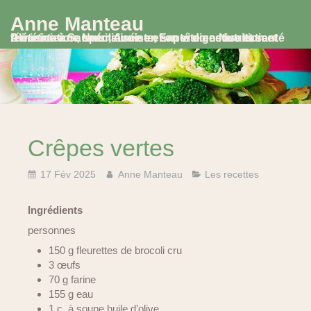
Anne Manteau
Diététicienne Nutritionniste, Experte en Nutrition et Alimentation, spécialisée en santé digestive et santé féminine à Saumur, Avoine et en visio consultation
Crêpes vertes
17 Fév 2025
Anne Manteau
Les recettes
Ingrédients
personnes
150 g fleurettes de brocoli cru
3 œufs
70 g farine
155 g eau
1 c. à soupe huile d’olive