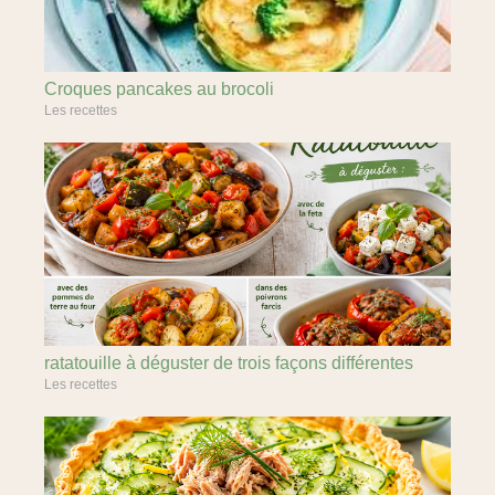
Croques pancakes au brocoli
Les recettes
ratatouille à déguster de trois façons différentes
Les recettes