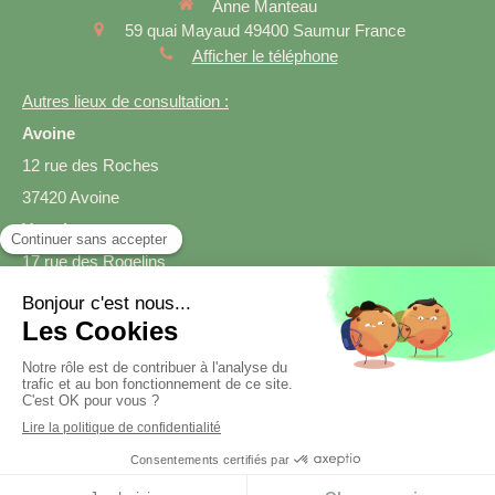
Anne Manteau
59 quai Mayaud
49400
Saumur
France
Afficher le téléphone
Autres lieux de consultation :
Avoine
12 rue des Roches
37420 Avoine
Varrains
17 rue des Rogelins
49400 Varrains
Prendre rendez-vous
Création et référencement du site par Simplébo
Site créé grâce à
SmartDiet