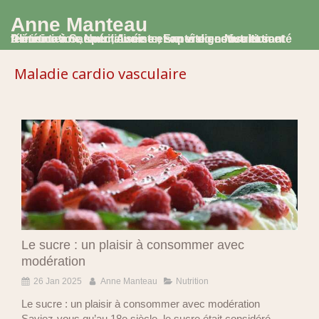
Anne Manteau
Diététicienne Nutritionniste, Experte en Nutrition et Alimentation, spécialisée en santé digestive et santé féminine à Saumur, Avoine et en visio consultation
Maladie cardio vasculaire
Le sucre : un plaisir à consommer avec
modération
26 Jan 2025
Anne Manteau
Nutrition
Le sucre : un plaisir à consommer avec modération
Saviez-vous qu’au 18e siècle, le sucre était considéré