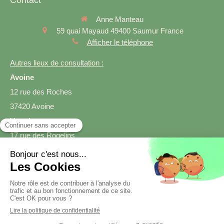
Anne Manteau
59 quai Mayaud
49400
Saumur
France
Afficher le téléphone
Autres lieux de consultation :
Avoine
12 rue des Roches
37420 Avoine
Varrains
17 rue des Rogelins
49400 Varrains
Prendre rendez-vous
Création et référencement du site par Simplébo
Site créé grâce à
SmartDiet