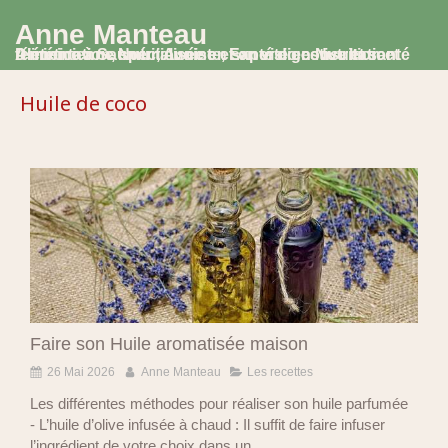
Anne Manteau
Diététicienne Nutritionniste, Experte en Nutrition et Alimentation, spécialisée en santé digestive et santé féminine à Saumur, Avoine et en visio consultation
Huile de coco
Faire son Huile aromatisée maison
26 Mai 2026
Anne Manteau
Les recettes
Les différentes méthodes pour réaliser son huile parfumée
- L’huile d’olive infusée à chaud : Il suffit de faire infuser
l’ingrédient de votre choix dans un...