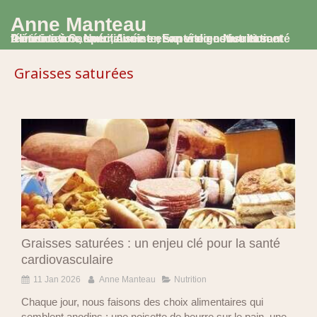
Anne Manteau
Diététicienne Nutritionniste, Experte en Nutrition et Alimentation, spécialisée en santé digestive et santé féminine à Saumur, Avoine et en visio consultation
Graisses saturées
Graisses saturées : un enjeu clé pour la santé
cardiovasculaire
11 Jan 2026
Anne Manteau
Nutrition
Chaque jour, nous faisons des choix alimentaires qui
semblent anodins : une noisette de beurre sur le pain, une