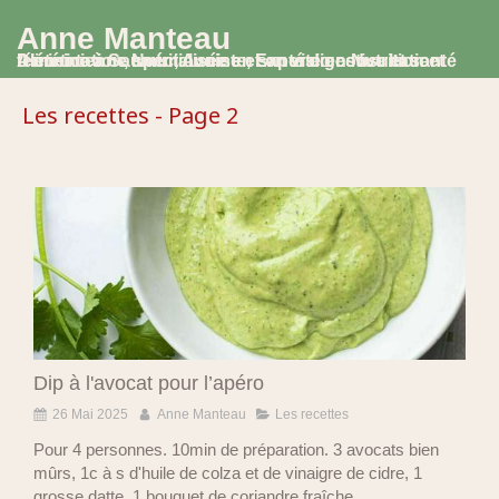
Anne Manteau
Diététicienne Nutritionniste, Experte en Nutrition et Alimentation, spécialisée en santé digestive et santé féminine à Saumur, Avoine et en visio consultation
Les recettes - Page 2
Dip à l'avocat pour l’apéro
26 Mai 2025
Anne Manteau
Les recettes
Pour 4 personnes. 10min de préparation. 3 avocats bien
mûrs, 1c à s d'huile de colza et de vinaigre de cidre, 1
grosse datte, 1 bouquet de coriandre fraîche ...