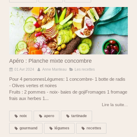
Apéro : Planche mixte concombre
01 Avr 2024
Anne Manteau
Les recettes
Pour 4 personnesLégumes: 1 concombre- 1 botte de radis
- Olives vertes et noires
Fruits : 2 pommes - noix- baies de gojiFromages 1 fromage
frais aux herbes 1...
Lire la suite...
noix
apero
tartinade
gourmand
légumes
recettes