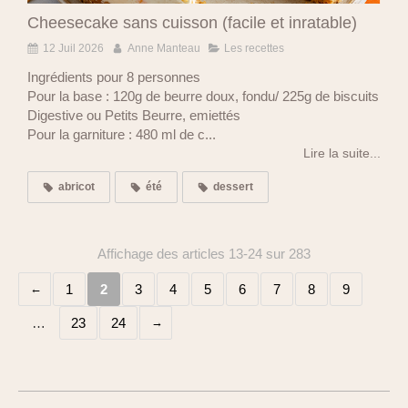
Cheesecake sans cuisson (facile et inratable)
12 Juil 2026
Anne Manteau
Les recettes
Ingrédients pour 8 personnes
Pour la base : 120g de beurre doux, fondu/ 225g de biscuits
Digestive ou Petits Beurre, emiettés
Pour la garniture : 480 ml de c...
Lire la suite...
abricot
été
dessert
Affichage des articles 13-24 sur 283
1
2
3
4
5
6
7
8
9
…
23
24