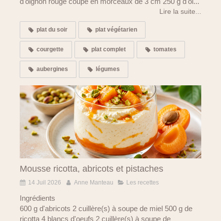
d'oignon rouge coupé en morceaux de 3 cm 250 g d'oi...
Lire la suite...
plat du soir
plat végétarien
courgette
plat complet
tomates
aubergines
légumes
Mousse ricotta, abricots et pistaches
14 Juil 2026
Anne Manteau
Les recettes
Ingrédients
600 g d'abricots 2 cuillère(s) à soupe de miel 500 g de
ricotta 4 blancs d'oeufs 2 cuillère(s) à soupe de