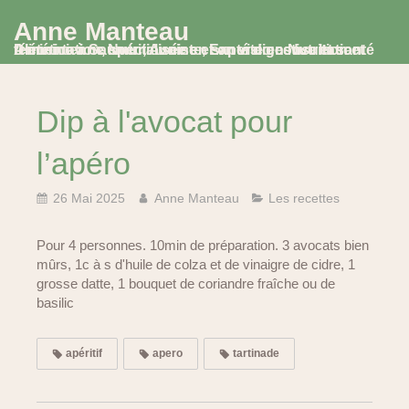
Anne Manteau
Diététicienne Nutritionniste, Experte en Nutrition et Alimentation, spécialisée en santé digestive et santé féminine à Saumur, Avoine et en visio consultation
Dip à l'avocat pour
l’apéro
26 Mai 2025
Anne Manteau
Les recettes
Pour 4 personnes. 10min de préparation. 3 avocats bien
mûrs, 1c à s d'huile de colza et de vinaigre de cidre, 1
grosse datte, 1 bouquet de coriandre fraîche ou de
basilic
apéritif
apero
tartinade