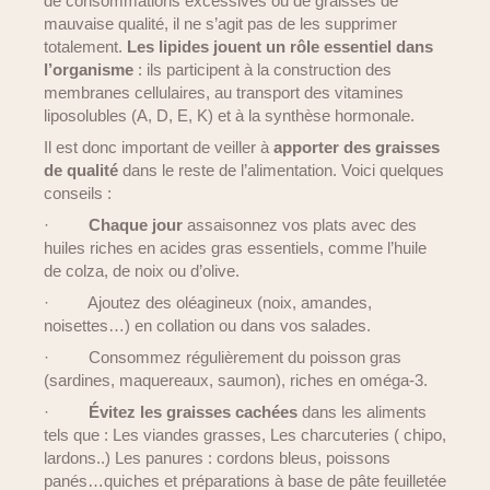
de consommations excessives ou de graisses de
mauvaise qualité, il ne s’agit pas de les supprimer
totalement.
Les lipides jouent un rôle essentiel dans
l’organisme
: ils participent à la construction des
membranes cellulaires, au transport des vitamines
liposolubles (A, D, E, K) et à la synthèse hormonale.
Il est donc important de veiller à
apporter des graisses
de qualité
dans le reste de l’alimentation. Voici quelques
conseils :
·
Chaque jour
assaisonnez vos plats avec des
huiles riches en acides gras essentiels, comme l’huile
de colza, de noix ou d’olive.
·
Ajoutez des oléagineux (noix, amandes,
noisettes…) en collation ou dans vos salades.
·
Consommez régulièrement du poisson gras
(sardines, maquereaux, saumon), riches en oméga-3.
·
Évitez les graisses cachées
dans les aliments
tels que : Les viandes grasses, Les charcuteries ( chipo,
lardons..) Les panures : cordons bleus, poissons
panés…quiches et préparations à base de pâte feuilletée