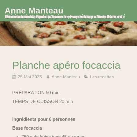
Anne Manteau
Diététicienne Nutritionniste, Experte en Nutrition et Alimentation, spécialisée en santé digestive et santé féminine à Saumur, Avoine et en visio consultation
Planche apéro focaccia
25 Mai 2025
Anne Manteau
Les recettes
PRÉPARATION 50 min
TEMPS DE CUISSON 20 min
Ingrédients pour 6 personnes
Base focaccia
750 g de farine type 45 ou gruau