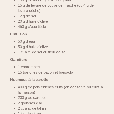
15 g de levure de boulanger fraîche (ou 4 g de
levure sèche)
12 g de sel
20 g d'huile d'olive
450 g d'eau tiède
Émulsion
50 g d'eau
50 g d'huile d'olive
1 c. à c. de sel ou fleur de sel
Garniture
1 camembert
15 tranches de bacon et brésaola
Houmous à la carotte
400 g de pois chiches cuits (en conserve ou cuits à
la maison)
200 g de carottes
2 gousses d'ail
2 c. à s. de tahini
1 jus de citron