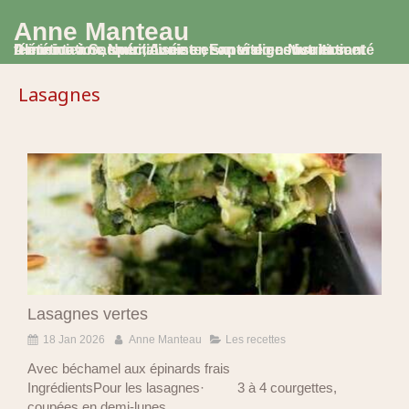
Anne Manteau
Diététicienne Nutritionniste, Experte en Nutrition et Alimentation, spécialisée en santé digestive et santé féminine à Saumur, Avoine et en visio consultation
Lasagnes
Lasagnes vertes
18 Jan 2026
Anne Manteau
Les recettes
Avec béchamel aux épinards frais
IngrédientsPour les lasagnes· 3 à 4 courgettes,
coupées en demi-lunes