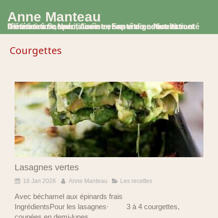
Anne Manteau
Diététicienne Nutritionniste, Experte en Nutrition et Alimentation, spécialisée en santé digestive et santé féminine à Saumur, Avoine et en visio consultation
Courgettes
Lasagnes vertes
18 Jan 2026
Anne Manteau
Les recettes
Avec béchamel aux épinards frais
IngrédientsPour les lasagnes· 3 à 4 courgettes,
coupées en demi-lunes