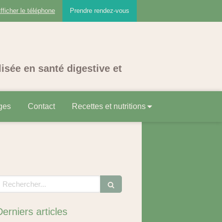
fficher le téléphone
Prendre rendez-vous
lisée en santé digestive et
ges
Contact
Recettes et nutritions
echercher
Derniers articles