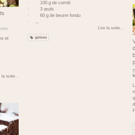
· 100 g de comté
· 3 œufs
ts
· 60 g de beurre fondu
· ...
Lire la suite...
ettes
gateau
es et
V
d
b
 la suite...
L
n
q
d
F