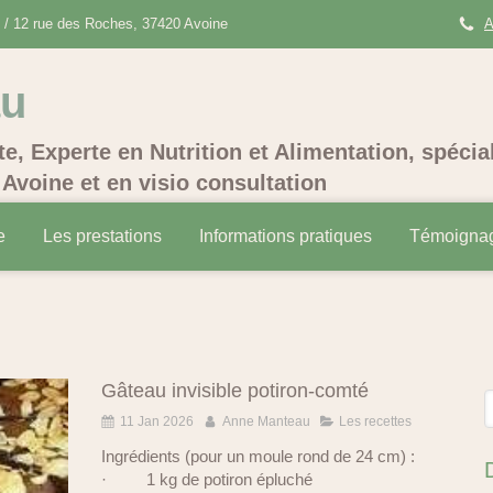
/ 12 rue des Roches, 37420 Avoine
A
au
te, Experte en Nutrition et Alimentation, spécia
Avoine et en visio consultation
e
Les prestations
Informations pratiques
Témoigna
Gâteau invisible potiron-comté
R
11 Jan 2026
Anne Manteau
Les recettes
Ingrédients (pour un moule rond de 24 cm) :
· 1 kg de potiron épluché