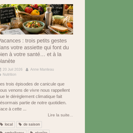
acances : trois petits gestes
ans votre assiette qui font du
ien à votre santé… et à la
planète
20 Juil 2026
Anne Manteau
Nutrition
es trois épisodes de canicule que
ous venons de vivre nous rappellent
ue le dérèglement climatique fait
ésormais partie de notre quotidien.
ace à cette ...
Lire la suite...
local
de saison
emballages
planète