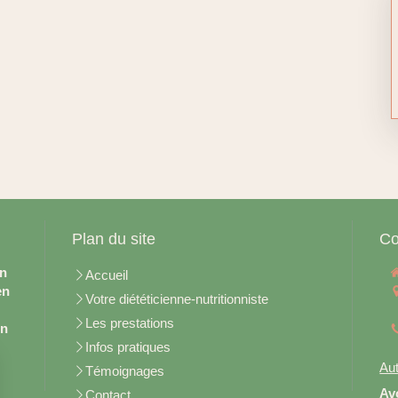
Plan du site
Co
en
Accueil
en
Votre diététicienne-nutritionniste
Les prestations
on
Infos pratiques
Aut
Témoignages
Av
Contact