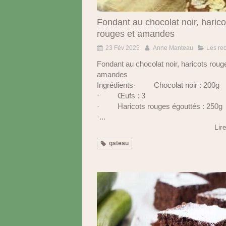
Fondant au chocolat noir, harico
rouges et amandes
23 Fév 2025
Anne Manteau
Les rec
Fondant au chocolat noir, haricots roug
amandes
Ingrédients· Chocolat noir : 200g
· Œufs : 3
· Haricots rouges égouttés : 250g
·...
Lire
gateau