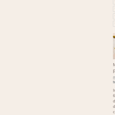
M
I
6
d
d
c