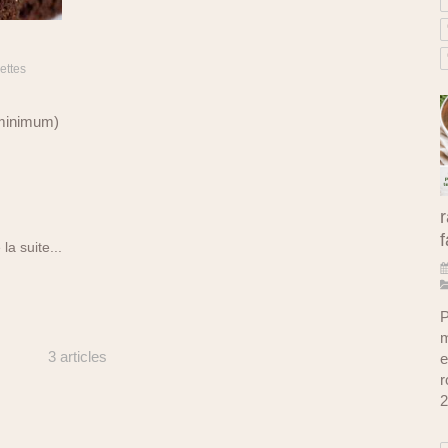
ettes
 minimum)
r
f
 la suite...
P
m
3 articles
e
r
2