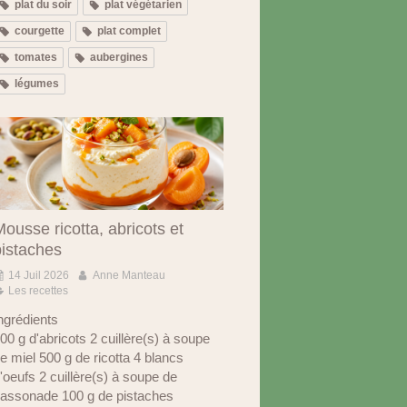
plat du soir
plat végétarien
courgette
plat complet
tomates
aubergines
légumes
ousse ricotta, abricots et
pistaches
14 Juil 2026
Anne Manteau
Les recettes
ngrédients
00 g d'abricots 2 cuillère(s) à soupe
e miel 500 g de ricotta 4 blancs
'oeufs 2 cuillère(s) à soupe de
assonade 100 g de pistaches