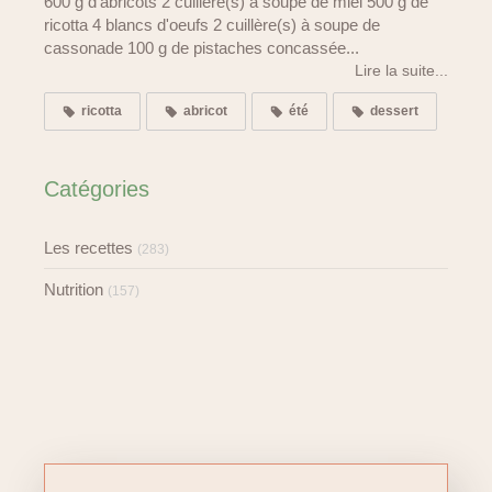
600 g d'abricots 2 cuillère(s) à soupe de miel 500 g de
ricotta 4 blancs d'oeufs 2 cuillère(s) à soupe de
cassonade 100 g de pistaches concassée...
Lire la suite...
ricotta
abricot
été
dessert
Catégories
Les recettes
(283)
Nutrition
(157)