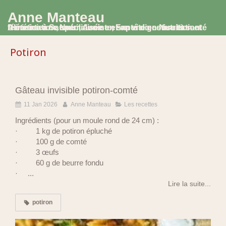
Anne Manteau
Diététicienne Nutritionniste, Experte en Nutrition et Alimentation, spécialisée en santé digestive et santé féminine à Saumur, Avoine et en visio consultation
Potiron
Gâteau invisible potiron-comté
11 Jan 2026
Anne Manteau
Les recettes
Ingrédients (pour un moule rond de 24 cm) :
· 1 kg de potiron épluché
· 100 g de comté
· 3 œufs
· 60 g de beurre fondu
· ...
Lire la suite...
potiron