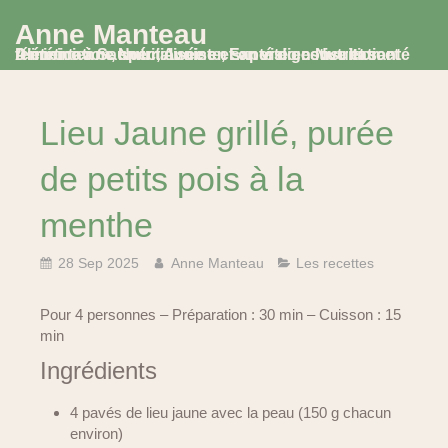
Anne Manteau
Diététicienne Nutritionniste, Experte en Nutrition et Alimentation, spécialisée en santé digestive et santé féminine à Saumur, Avoine et en visio consultation
Lieu Jaune grillé, purée
de petits pois à la
menthe
28 Sep 2025
Anne Manteau
Les recettes
Pour 4 personnes – Préparation : 30 min – Cuisson : 15
min
Ingrédients
4 pavés de lieu jaune avec la peau (150 g chacun
environ)