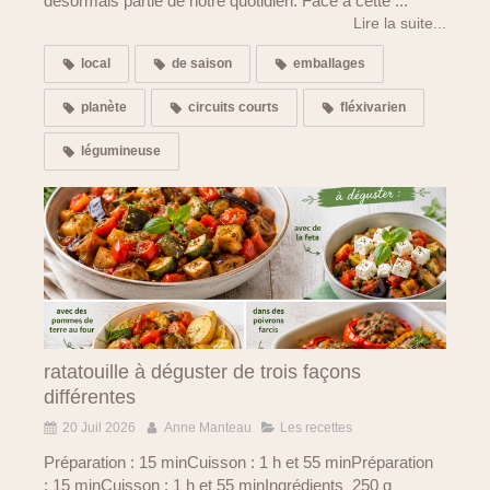
désormais partie de notre quotidien. Face à cette ...
Lire la suite...
local
de saison
emballages
planète
circuits courts
fléxivarien
légumineuse
ratatouille à déguster de trois façons
différentes
20 Juil 2026
Anne Manteau
Les recettes
Préparation : 15 minCuisson : 1 h et 55 minPréparation
: 15 minCuisson : 1 h et 55 minIngrédients 250 g