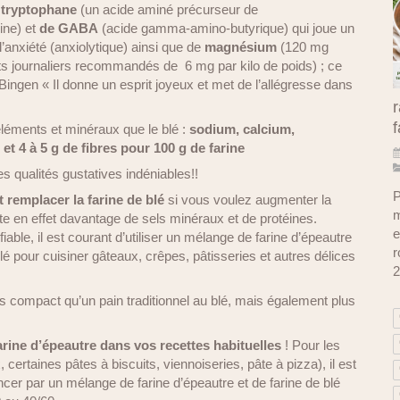
 tryptophane
(un acide aminé précurseur de
ine) et
de GABA
(acide gamma-amino-butyrique) qui joue un
l’anxiété (anxiolytique) ainsi que de
magnésium
(120 mg
ts journaliers recommandés de 6 mg par kilo de poids) ; ce
 Bingen « Il donne un esprit joyeux et met de l’allégresse dans
r
f
-éléments et minéraux que le blé :
sodium, calcium,
et 4 à 5 g de fibres pour 100 g de farine
des qualités gustatives indéniables!!
P
 remplacer la farine de blé
si vous voulez augmenter la
m
orte en effet davantage de sels minéraux et de protéines.
e
iable, il est courant d’utiliser un mélange de farine d’épeautre
r
blé pour cuisiner gâteaux, crêpes, pâtisseries et autres délices
2
us compact qu’un pain traditionnel au blé, mais également plus
 farine d’épeautre dans vos recettes habituelles
! Pour les
 certaines pâtes à biscuits, viennoiseries, pâte à pizza), il est
r par un mélange de farine d’épeautre et de farine de blé