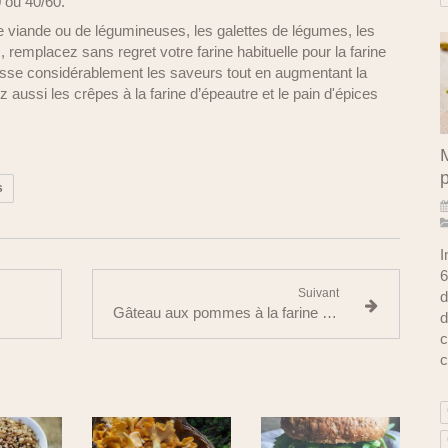
0 ou 40/60.
de viande ou de légumineuses, les galettes de légumes, les
, remplacez sans regret votre farine habituelle pour la farine
ausse considérablement les saveurs tout en augmentant la
z aussi les crêpes à la farine d’épeautre et le pain d'épices
M
s
I
6
Suivant
d
Gâteau aux pommes à la farine d’épeautre
d
c
c