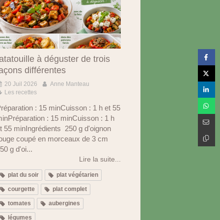
atatouille à déguster de trois
açons différentes
20 Juil 2026
Anne Manteau
Les recettes
réparation : 15 minCuisson : 1 h et 55
inPréparation : 15 minCuisson : 1 h
t 55 minIngrédients 250 g d'oignon
ouge coupé en morceaux de 3 cm
50 g d'oi...
Lire la suite...
plat du soir
plat végétarien
courgette
plat complet
tomates
aubergines
légumes