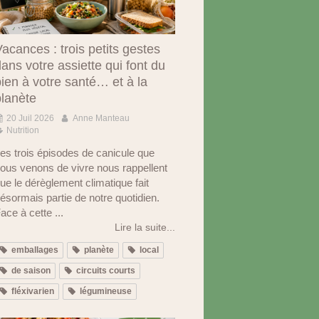
acances : trois petits gestes
ans votre assiette qui font du
ien à votre santé… et à la
planète
20 Juil 2026
Anne Manteau
Nutrition
es trois épisodes de canicule que
ous venons de vivre nous rappellent
ue le dérèglement climatique fait
ésormais partie de notre quotidien.
ace à cette ...
Lire la suite...
emballages
planète
local
de saison
circuits courts
fléxivarien
légumineuse