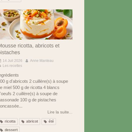
ousse ricotta, abricots et
pistaches
14 Juil 2026
Anne Manteau
Les recettes
ngrédients
00 g d'abricots 2 cuillère(s) à soupe
e miel 500 g de ricotta 4 blancs
'oeufs 2 cuillère(s) à soupe de
assonade 100 g de pistaches
oncassée...
Lire la suite...
ricotta
abricot
été
dessert