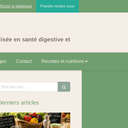
fficher le téléphone
Prendre rendez-vous
lisée en santé digestive et
ges
Contact
Recettes et nutritions
echercher
Derniers articles