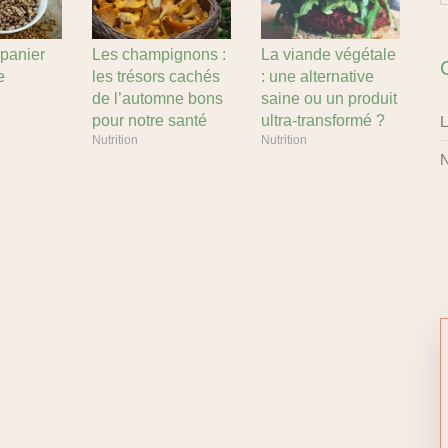
panier
Les champignons :
La viande végétale
e
les trésors cachés
: une alternative
de l’automne bons
saine ou un produit
pour notre santé
ultra-transformé ?
L
Nutrition
Nutrition
N