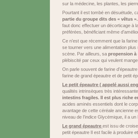
sur la médecine, les plantes, les pie
Pourtant il est tombé en désuétude, c
partie du groupe dits des « vêtus »
faut donc effectuer un décorticage à l
préférées, bénéficiant même d’amélio
Ce n’est que récemment que la farine 
se tourner vers une alimentation plus 
scène. Par ailleurs, sa
propension à 
plébiscité par ceux qui veulent mange
On parle souvent de farine d’épeautre t
farine de grand épeautre et de petit ép
Le petit épeautre ( appelé aussi eng
qualités intrinsèques très intéressant
intestins fragiles.
Il est plus riche 
acides aminés essentiels dont le corps 
avantage de cette céréale ancienne es
niveau de l’indice Glycémique, il a un 
Le grand épeautre
est issu de croise
petit épeautre Il est facile à produire