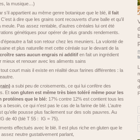
rres, la musique…)
ar s’il appartient au même genre botanique que le blé,
il fait
.
C’est à dire que les grains sont recouverts d’une balle et qu’il
V
a meule. Pas assez rentable, d’autres céréales lui ont été
d
rations génétiques pour opérer de plus grands rendements.
b
d’épeautre a fait son retour chez les meuniers. La volonté de
saine et plus naturelle met cette céréale sur le devant de la
croître sans aucun engrais ni additif
en fait un ingrédient
r mieux et renouer avec les aliments sains
L
out court mais il existe en réalité deux farines différentes : la
n
eautre.
q
rain)
a subi peu de croisements, ce qui lui confère des
d
es. Et
son gluten est même
très bien toléré même pour les
F
en protéines que le blé:
17% contre 12% est contient tous les
a besoin, ce qui n’est pas le cas de la farine de blé. L’autre
t qu’elle pousse plus facilement sur des sols pauvres. Au
IG de 40 (blé T 55 : IG = 75).
ments effectués avec le blé. Il est plus riche en gluten que le
 et assez neutre gustativement parlant,