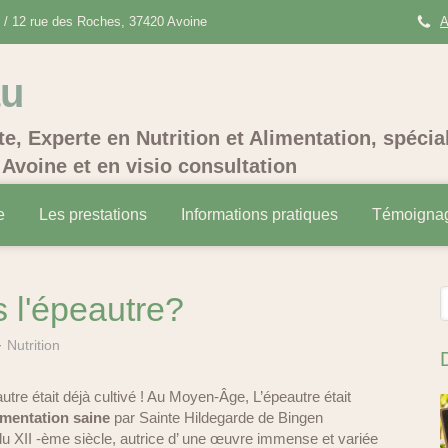
/ 12 rue des Roches, 37420 Avoine
A
au
te, Experte en Nutrition et Alimentation, spécia
Avoine et en visio consultation
e
Les prestations
Informations pratiques
Témoigna
R
 l'épeautre?
Nutrition
utre était déjà cultivé ! Au Moyen-Âge, L’épeautre était
imentation saine
par Sainte Hildegarde de Bingen
 du XII -ème siècle, autrice d’ une œuvre immense et variée