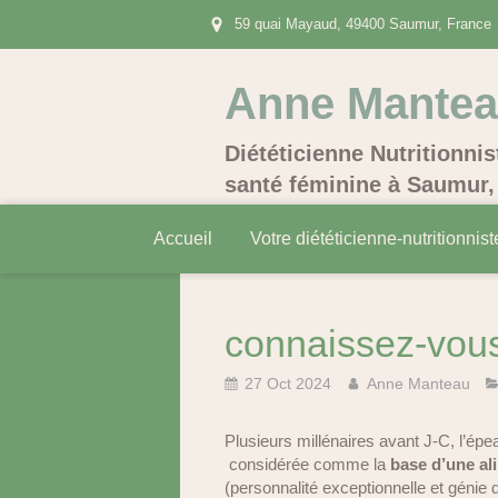
59 quai Mayaud, 49400 Saumur, France
Anne Mante
Diététicienne Nutritionnis
santé féminine à Saumur, 
Accueil
Votre diététicienne-nutritionnist
connaissez-vous
27 Oct 2024
Anne Manteau
Plusieurs millénaires avant J-C, l’épea
considérée comme la
base d’une al
(personnalité exceptionnelle et génie