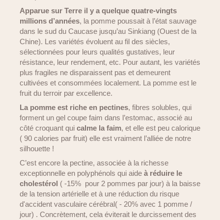
Apparue sur Terre il y a quelque quatre-vingts
millions d’années
, la pomme poussait à l’état sauvage
dans le sud du Caucase jusqu’au Sinkiang (Ouest de la
Chine). Les variétés évoluent au fil des siècles,
sélectionnées pour leurs qualités gustatives, leur
résistance, leur rendement, etc. Pour autant, les variétés
plus fragiles ne disparaissent pas et demeurent
cultivées et consommées localement. La pomme est le
fruit du terroir par excellence.
La pomme est riche en pectines
, fibres solubles, qui
forment un gel coupe faim dans l’estomac, associé au
côté croquant qui
calme la faim
, et elle est peu calorique
( 90 calories par fruit) elle est vraiment l’alliée de notre
silhouette !
C’est encore la pectine, associée à la richesse
exceptionnelle en polyphénols qui aide
à réduire le
cholestérol
( -15% pour 2 pommes par jour) à la baisse
de la tension artérielle et à une réduction du risque
d'accident vasculaire cérébral( - 20% avec 1 pomme /
jour) . Concrètement, cela éviterait le durcissement des