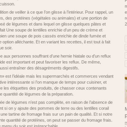
P
 cuisson.
m
on de veiller à ce que l’on glisse à l’intérieur. Pour rappel, un
e
es, des protéines (végétales ou animales) et une portion de
r
osé de légumes et dans lequel on glisse quelques pâtes et
2
it Une soupe de lentilles enrichie d’un peu de crème et
bien une soupe de pois cassés enrichie de dinde fumée et
option alléchante. Et en variant les recettes, il est tout à fait
e soir.
e aux personnes souffrant d’une hernie hiatale ou d’un reflux
de est important et peut favoriser les reflux. De même,
 aussi entraîner des désagréments digestifs.
son» est l’idéale mais les supermarchés et commerces vendant
tive intéressante si l’on manque de temps pour cuisiner, et
 lire les étiquettes des produits, de chasser ceux contenants
ne quantité de légumes de la préparation.
 de légumes n’est pas complète, en raison de l’absence de
ent si on y ajoute des pommes de terre ou des lentilles corail
M
ne tartine de fromage frais sur un pain de qualité. Et si notre
te quantité de protéines, on peut se passer du fromage frais.
e menu du soir est irréprochable.