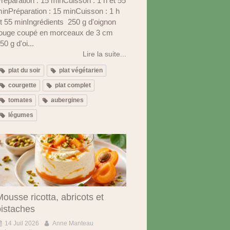
réparation : 15 minCuisson : 1 h et 55
inPréparation : 15 minCuisson : 1 h
t 55 minIngrédients 250 g d'oignon
ouge coupé en morceaux de 3 cm
50 g d'oi...
Lire la suite...
plat du soir
plat végétarien
courgette
plat complet
tomates
aubergines
légumes
ousse ricotta, abricots et
pistaches
14 Juil 2026
Anne Manteau