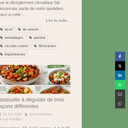
ue le dérèglement climatique fait
ésormais partie de notre quotidien.
ace à cette ...
Lire la suite...
local
de saison
emballages
planète
circuits courts
fléxivarien
légumineuse
atatouille à déguster de trois
açons différentes
20 Juil 2026
Anne Manteau
Les recettes