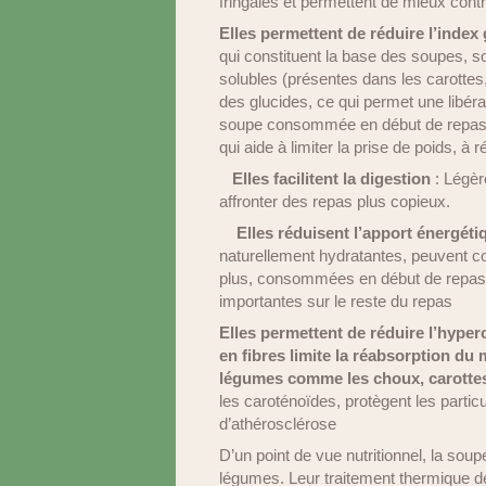
fringales et permettent de mieux con
Elles permettent de réduire l’index
qui constituent la base des soupes, so
solubles (présentes dans les carottes,
des glucides, ce qui permet une libéra
soupe consommée en début de repas pe
qui aide à limiter la prise de poids, à r
Elles facilitent la digestion
: Légère
affronter des repas plus copieux.
Elles réduisent l’apport énergéti
naturellement hydratantes, peuvent c
plus, consommées en début de repas, 
importantes sur le reste du repas
Elles permettent de réduire l’hyperc
en fibres limite la réabsorption du
légumes comme les choux, carottes
les caroténoïdes, protègent les particu
d’athérosclérose
D’un point de vue nutritionnel, la so
légumes. Leur traitement thermique dé