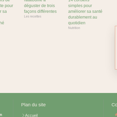
ste pour
déguster de trois
simples pour
r sa
façons différentes
améliorer sa santé
Les recettes
durablement au
hé
quotidien
Nutrition
Plan du site
Co
en
Accueil