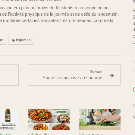
on ajoutera plus ou moins de féculents à sa soupe ou au
I
de l’activité physique de la journée et de celle du lendemain,
6
ité modérée certaines variantes très crémeuses, comme la
d
d
c
pe
légumes
c
Suivant
Soupe scandinave au saumon
L
N
ls de
ratatouille à
14 conseils