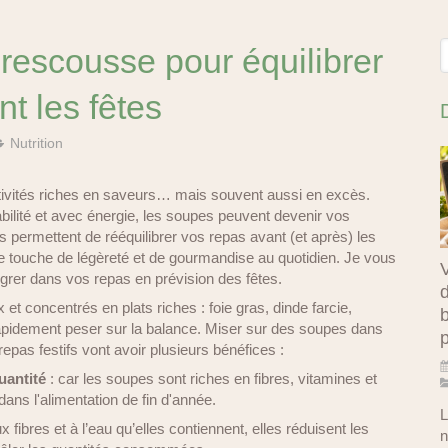
R
rescousse pour équilibrer
nt les fêtes
Nutrition
tivités riches en saveurs… mais souvent aussi en excès.
bilité et avec énergie, les soupes peuvent devenir vos
s permettent de rééquilibrer vos repas avant (et après) les
ne touche de légèreté et de gourmandise au quotidien. Je vous
V
grer dans vos repas en prévision des fêtes.
d
et concentrés en plats riches : foie gras, dinde farcie,
b
apidement peser sur la balance. Miser sur des soupes dans
pas festifs vont avoir plusieurs bénéfices :
uantité
: car les soupes sont riches en fibres, vitamines et
ns l'alimentation de fin d'année.
L
 fibres et à l’eau qu’elles contiennent, elles réduisent les
n