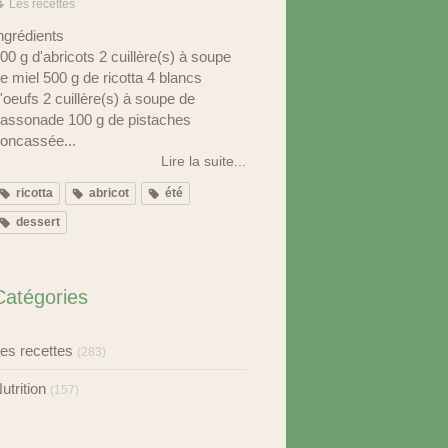
Les recettes
ngrédients
00 g d'abricots 2 cuillère(s) à soupe
e miel 500 g de ricotta 4 blancs
'oeufs 2 cuillère(s) à soupe de
assonade 100 g de pistaches
oncassée...
Lire la suite...
ricotta
abricot
été
dessert
Catégories
es recettes
(283)
utrition
(157)