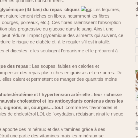
trôler les quantités consommées.
q
d
 glycémique (IG bas) du repas
cliquez
ici
: Les légumes,
F
nt naturellement riches en fibres, notamment les fibres
 courges, poireaux, etc.). Ces fibres ralentissent l’absorption
tion plus progressive du glucose dans le sang. Ainsi, une
ut réduire l’impact glycémique des aliments qui suivent, ce
éduire le risque de diabète et à le réguler s’il est installé.
s et digestes, elles soulagent l’organisme et le préparent à
que
des repas :
Les soupes, faibles en calories et
ompenser des repas plus riches en graisses et en sucres. De
elles calent et permettent de manger des quantités moins
holestérolémie et l’hypertension artérielle : leur richesse
 mauvais cholestérol et les antioxydants contenus dans les
r
, oignons, ail, courges….tout
comme les flavonoïdes et
les de cholestérol LDL de l’oxydation, réduisant ainsi le risque
f
upe apporte des minéraux et des vitamines grâce à ses
truit une partie des vitamines mais les minéraux se