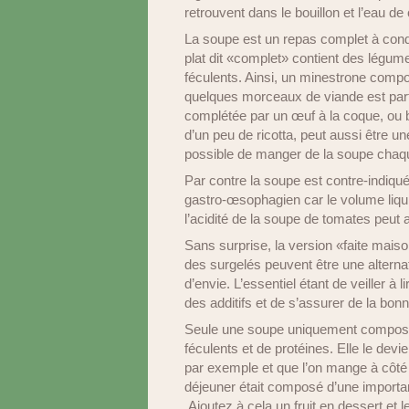
retrouvent dans le bouillon et l’eau de
La soupe est un repas complet à conditi
plat dit «complet» contient des légum
féculents. Ainsi, un minestrone comp
quelques morceaux de viande est parfa
complétée par un œuf à la coque, ou 
d’un peu de ricotta, peut aussi être une 
possible de manger de la soupe chaqu
Par contre la soupe est contre-indiqué
gastro-œsophagien car le volume liqui
l’acidité de la soupe de tomates peut
Sans surprise, la version «faite mai
des surgelés peuvent être une alterna
d’envie. L’essentiel étant de veiller à
des additifs et de s’assurer de la bon
Seule une soupe uniquement composée
féculents et de protéines. Elle le devi
par exemple et que l’on mange à côté u
déjeuner était composé d’une importan
Ajoutez à cela un fruit en dessert et l