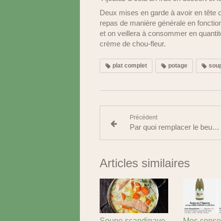
Deux mises en garde à avoir en tête 
repas de manière générale en fonction 
et on veillera à consommer en quant
crème de chou-fleur.
plat complet
potage
sou
Précédent
Par quoi remplacer le beurre sur les tartines ?
Articles similaires
Soupe scandinave
Mes consei