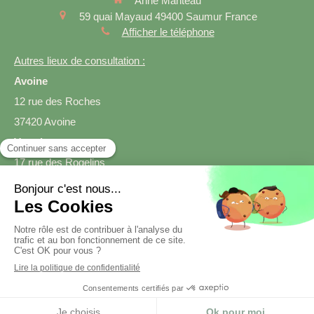
Anne Manteau
59 quai Mayaud
49400
Saumur
France
Afficher le téléphone
Autres lieux de consultation :
Avoine
12 rue des Roches
37420 Avoine
Varrains
17 rue des Rogelins
49400 Varrains
Prendre rendez-vous
Création et référencement du site par Simplébo
Site créé grâce à
SmartDiet