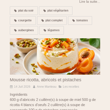
Lire la suite...
plat du soir
plat végétarien
courgette
plat complet
tomates
aubergines
légumes
Mousse ricotta, abricots et pistaches
14 Juil 2026
Anne Manteau
Les recettes
Ingrédients
600 g d'abricots 2 cuillère(s) à soupe de miel 500 g de
ricotta 4 blancs d'oeufs 2 cuillère(s) à soupe de
cassonade 100 g de pistaches concassée...